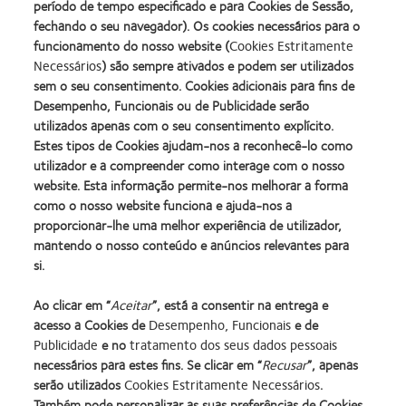
período de tempo especificado e para Cookies de Sessão,
Unidades
30
fechando o seu navegador). Os cookies necessários para o
funcionamento do nosso website (
Cookies Estritamente
Desenho
Moldada
Necessários
) são sempre ativados e podem ser utilizados
Raio de Curvatura
8.7
sem o seu consentimento. Cookies adicionais para fins de
Desempenho, Funcionais ou de Publicidade serão
Diâmetro
14.2
utilizados apenas com o seu consentimento explícito.
Estes tipos de Cookies ajudam-nos a reconhecê-lo como
Potência esférica
De +6.00D e -10.00D
utilizador e a compreender como interage com o nosso
(passos de 0.50D a partir de -6
website. Esta informação permite-nos melhorar a forma
como o nosso website funciona e ajuda-nos a
Uso
Diário
proporcionar-lhe uma melhor experiência de utilizador,
mantendo o nosso conteúdo e anúncios relevantes para
si.
Ao clicar em “
Aceitar
”, está a consentir na entrega e
acesso a Cookies de
Desempenho, Funcionais
e de
Publicidade
e no
tratamento dos seus dados pessoais
Learn
Learn
Learn
Learn
Learn
Learn
necessários para estes fins. Se clicar em “
Recusar
”, apenas
more
more
more
more
more
more
serão utilizados
Cookies Estritamente Necessários
.
about
about
about
about
about
about
Learn
Learn
Também pode personalizar as suas preferências de Cookies
Prémio
Produto
2012
2011
ODMA
2012