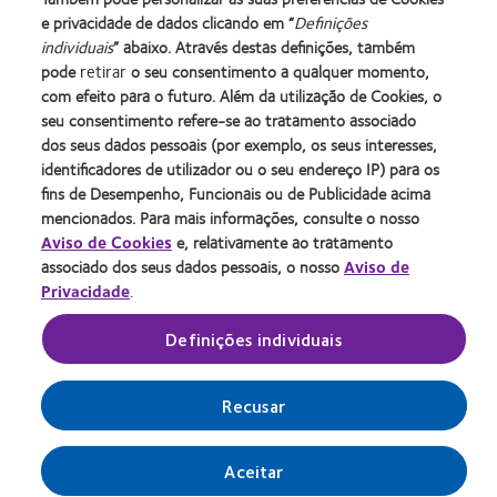
more
more
Silmo
do
&
Best
2011
Manufacturing
e privacidade de dados clicando em “
Definições
about
about
d’Or
Ano
2010
Factory
(2011)
Leadership
individuais
” abaixo. Através destas definições, também
2012
Prémio
para
para
Melhores
Awards
100
REBRAND
da
pode
retirar
o seu consentimento a qualquer momento,
o
Lentes
Empresas
(2011)
(ML
Contacte-nos
Termos de serviço
100®
Industria
com efeito para o futuro. Além da utilização de Cookies, o
melhor
de
para
100)
Global
da
Noticías
Paciente
seu consentimento refere-se ao tratamento associado
produto
Contacto
Líderes
Award
Award
BCLA
dos seus dados pessoais (por exemplo, os seus interesses,
A nossa equipa
Condições
com
(2013)
(2012)
(2012)
(2012)
identificadores de utilizador ou o seu endereço IP) para os
Política de privacidade
Gerir preferências de cookies
MyDay™
fins de Desempenho, Funcionais ou de Publicidade acima
Política relativa aos cookies
(2013)
mencionados. Para mais informações, consulte o nosso
Aviso de Cookies
e, relativamente ao tratamento
associado dos seus dados pessoais, o nosso
Aviso de
Portugal
Privacidade
.
Definições individuais
© 2026
CooperVision
|
Parte de
CooperCompanies
Recusar
Aceitar