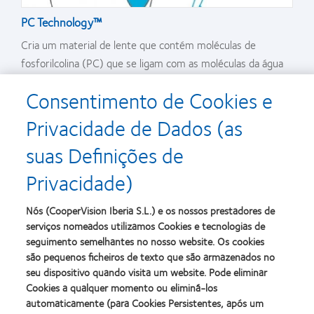
PC Technology™
Cria um material de lente que contém moléculas de
fosforilcolina (PC) que se ligam com as moléculas da água
nas lágrimas naturais para criar um "escudo" de água à volta
Consentimento de Cookies e
da lente.
Privacidade de Dados (as
suas Definições de
Privacidade)
Detalhes do produto
Nós (CooperVision Iberia S.L.) e os nossos prestadores de
Conteúdo em água
omafilcon A / 60%
serviços nomeados utilizamos Cookies e tecnologias de
seguimento semelhantes no nosso website. Os cookies
Sistema de substituição
Substituição diária
são pequenos ficheiros de texto que são armazenados no
seu dispositivo quando visita um website. Pode eliminar
Transmissibilidade de
28 Dk/t (at -3.00D)
Cookies a qualquer momento ou eliminá-los
oxigénio
automaticamente (para Cookies Persistentes, após um