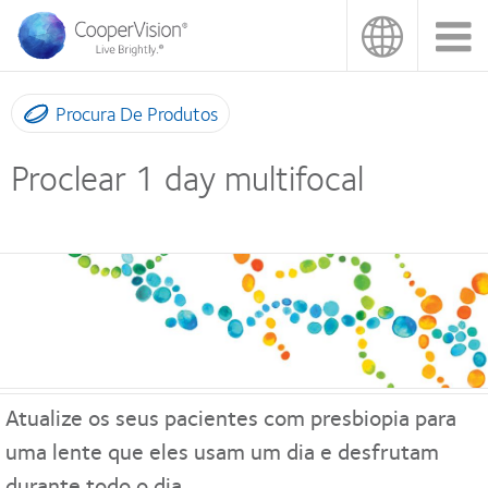
Passar
para
o
conteúdo
principal
Procura De Produtos
Proclear 1 day multifocal
Atualize os seus pacientes com presbiopia para
uma lente que eles usam um dia e desfrutam
durante todo o dia.