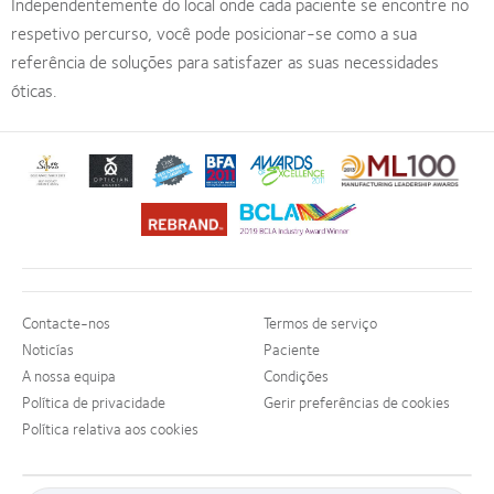
Independentemente do local onde cada paciente se encontre no
respetivo percurso, você pode posicionar-se como a sua
referência de soluções para satisfazer as suas necessidades
óticas.
Learn
Learn
Learn
Learn
Learn
Learn
more
more
more
more
more
more
about
about
about
about
about
about
Learn
Learn
Prémio
Produto
2012
2011
ODMA
2012
more
more
Silmo
do
&
Best
2011
Manufacturing
about
about
d’Or
Ano
2010
Factory
(2011)
Leadership
2012
Prémio
para
para
Melhores
Awards
100
REBRAND
da
o
Lentes
Empresas
(2011)
(ML
Contacte-nos
Termos de serviço
100®
Industria
melhor
de
para
100)
Global
da
Noticías
Paciente
produto
Contacto
Líderes
Award
Award
BCLA
A nossa equipa
Condições
com
(2013)
(2012)
(2012)
(2012)
Política de privacidade
Gerir preferências de cookies
MyDay™
Política relativa aos cookies
(2013)