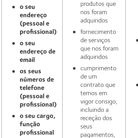
produtos que
o seu
nos foram
endereço
adquiridos
(pessoal e
profissional)
fornecimento
de serviços
o seu
que nos foram
endereço de
adquiridos
email
cumprimento
os seus
de um
números de
contrato que
telefone
temos em
(pessoal e
vigor consigo,
profissional)
incluindo a
o seu cargo,
receção dos
função
seus
profissional
pagamentos,