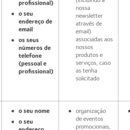
profissional)
nossa
o seu
newsletter
endereço de
através de
email
email)
associadas aos
os seus
nossos
números de
produtos e
telefone
serviços, caso
(pessoal e
as tenha
profissional)
solicitado
o seu nome
organização
de eventos
o seu
promocionais,
endereço