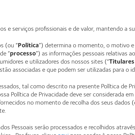
e serviços profissionais e de valor, mantendo a su
s (ou “
Política
”) determina o momento, o motivo e
de “
processo
”) as informações pessoais relativas ao
sumidores e utilizadores dos nossos sites (“
Titulare
tão associadas e que podem ser utilizadas para o iden
ssados, tal como descrito na presente Política de P
sa Política de Privacidade deve ser considerada em
 fornecidos no momento de recolha dos seus dados 
te.
ados Pessoais serão processados e recolhidos através
ies. Por favor, clique
aqui
para aceder à nossa Polít