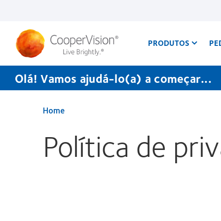
Passar
para
o
conteúdo
principal
PRODUTOS
PE
Olá! Vamos ajudá-lo(a) a começar...
Home
Política de pri