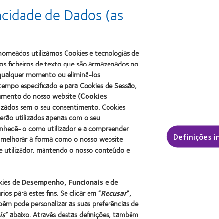
acidade de Dados (as
Learn
Learn
more
Learn
more
about
more
about
2011
about
ODMA
s nomeados utilizamos Cookies e tecnologias de
Best
2012
2011
Factory
s ficheiros de texto que são armazenados no
Manufacturing
(2011)
Awards
Leadership
a qualquer momento ou eliminá-los
(2011)
100
tempo especificado e para Cookies de Sessão,
(ML
namento do nosso website (
Cookies
100)
lizados sem o seu consentimento. Cookies
Award
serão utilizados apenas com o seu
(2012)
onhecê-lo como utilizador e a compreender
 contacto e a visão
Sobre a CooperVision
Definições i
 melhorar a forma como o nosso website
izador
Carreiras na CooperVision
e utilizador, mantendo o nosso conteúdo e
r experiente
Centro de Notícias
Contacte-nos
okies de
Desempenho, Funcionais
e de
ios para estes fins. Se clicar em “
Recusar
”,
bém pode personalizar as suas preferências de
is
” abaixo. Através destas definições, também