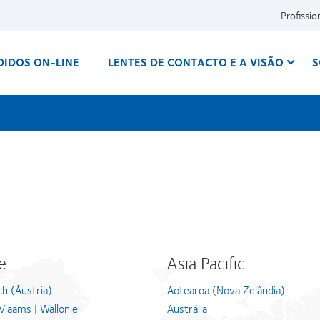
Profissio
DIDOS ON-LINE
LENTES DE CONTACTO E A VISÃO
S
e
Asia Pacific
ch (Áustria)
Aotearoa (Nova Zelândia)
Vlaams
|
Wallonië
Austrália