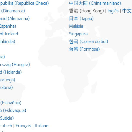
publika (República Checa)
中国大陆 (China mainland)
 (Dinamarca)
香港 (Hong Kong) |
Inglês
|
中文
and (Alemanha)
日本 (Japão)
Espanha)
Malásia
of Ireland
Singapura
nlândia)
한국 (Coreia do Sul)
台湾 (Formosa)
lia)
szág (Hungria)
d (Holanda)
Noruega)
olónia)
 (Eslovénia)
o (Eslováquia)
(Suécia)
eutsch
|
Français
|
Italiano