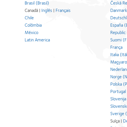
Brasil (Brasil)
Česká Re
Canadá |
Inglês
|
Français
Danmark
Chile
Deutschl
Colômbia
España (
México
Republic 
Latin America
Suomi (Fi
França
Italia (Itá
Magyaror
Nederlan
Norge (
Polska (P
Portugal
Slovenija
Slovensk
Sverige 
Suíça |
D