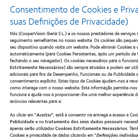
Consentimento de Cookies e Priv
Learn
Learn
Learn
more
more
more
suas Definições de Privacidade)
about
about
about
Prémio
Produto
2012
Nós (CooperVision Iberia S.L.) e os nossos prestadores de serviço
Silmo
do
&
d’Or
Ano
2010
seguimento semelhantes no nosso website. Os cookies são pequeno
para
para
Melhores
seu dispositivo quando visita um website. Pode eliminar Cookies 
o
Lentes
Empresas
automaticamente (para Cookies Persistentes, após um período de 
melhor
de
para
fechando o seu navegador). Os cookies necessários para o funcio
produto
Contacto
Líderes
com
(2013)
(2012)
Estritamente Necessários
) são sempre ativados e podem ser uti
MyDay™
adicionais para fins de Desempenho, Funcionais ou de Publicidade 
(2013)
consentimento explícito. Estes tipos de Cookies ajudam-nos a rec
Os nossos produtos
Lentes de
como interage com o nosso website. Esta informação permite-nos
Tecnologia de lentes de contacto
Novo util
funciona e ajuda-nos a proporcionar-lhe uma melhor experiência d
Encontre as suas lentes
Utilizado
anúncios relevantes para si.
Blog
Ao clicar em “
Aceitar
”, está a consentir na entrega e acesso a Co
Publicidade
e no
tratamento dos seus dados pessoais
necessár
Procurar um centro
apenas serão utilizados
Cookies Estritamente Necessários
. Tam
Cookies e privacidade de dados clicando em “
Definições individua