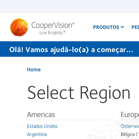
Passar
para
o
conteúdo
principal
PRODUTOS
PE
Olá! Vamos ajudá-lo(a) a começar...
Home
Select Region
Americas
Europ
Estados Unidos
Österrei
Argentina
Bélgica |