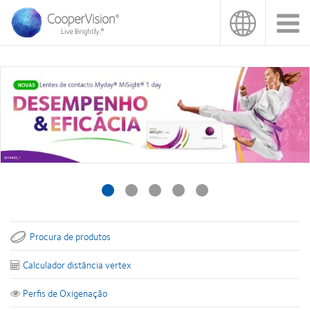
Passar
para
o
conteúdo
principal
Procura de produtos
Calculador distância vertex
Perfis de Oxigenação