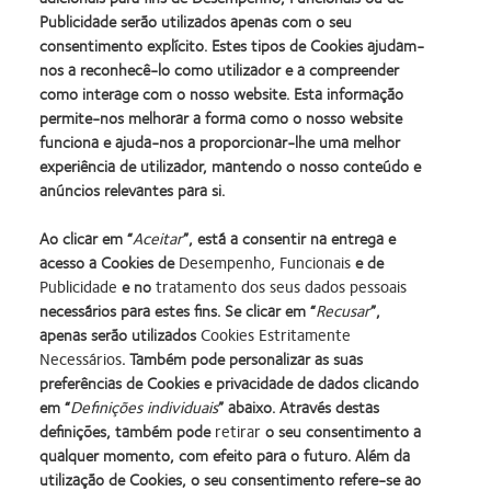
Publicidade serão utilizados apenas com o seu
consentimento explícito. Estes tipos de Cookies ajudam-
nos a reconhecê-lo como utilizador e a compreender
como interage com o nosso website. Esta informação
Assistência ao cliente
permite-nos melhorar a forma como o nosso website
funciona e ajuda-nos a proporcionar-lhe uma melhor
experiência de utilizador, mantendo o nosso conteúdo e
Entre em contato com o apoio técnico
anúncios relevantes para si.
Ligue 800 263 263
Ao clicar em “
Aceitar
”, está a consentir na entrega e
*O horário de funcionamento do call center é
acesso a Cookies de
Desempenho, Funcionais
e de
de segunda a sexta-feira das 9.00 às 18.00
Publicidade
e no
tratamento dos seus dados pessoais
necessários para estes fins. Se clicar em “
Recusar
”,
apenas serão utilizados
Cookies Estritamente
Necessários
. Também pode personalizar as suas
preferências de Cookies e privacidade de dados clicando
Learn
Learn
Learn
Learn
Learn
Learn
em “
Definições individuais
” abaixo. Através destas
more
more
more
more
more
more
definições, também pode
retirar
o seu consentimento a
about
about
about
about
about
about
Learn
Learn
qualquer momento, com efeito para o futuro. Além da
Prémio
Produto
2012
2011
ODMA
2012
more
more
utilização de Cookies, o seu consentimento refere-se ao
Silmo
do
&
Best
2011
Manufacturing
about
about