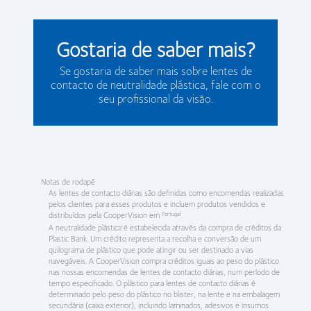
Gostaria de saber mais?
Se gostaria de saber mais sobre lentes de
contacto de neutralidade plástica, fale com o
seu profissional da visão.
Notas de rodapé
As lentes de contacto diárias são definidas como encomendas realizadas
pelos clientes para esses produtos e incluem produtos vendidos e
distribuídos pela CooperVision em
.
Portugal
A neutralidade plástica é estabelecida através da compra de créditos da
Plastic Bank. Um crédito representa a recolha e conversão de um
quilograma de plástico que pode atingir ou ser destinado a vias
navegáveis. A CooperVision compra créditos iguais ao peso do plástico
nas nossas encomendas de lentes de contacto diárias, num período de
tempo especificado. O plástico para lentes de contacto diárias é
determinado pelo peso do plástico no blister, na lente e na embalagem
secundária (caixa exterior), incluindo laminados, adesivos e insumos