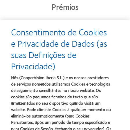
Prémios
Consentimento de Cookies
Learn
Learn
more
more
e Privacidade de Dados (as
about
about
Prémio
Produto
suas Definições de
Silmo
do
d’Or
Ano
Privacidade)
para
para
Learn
Learn
o
Lentes
more
more
melhor
de
about
about
Nós (CooperVision Iberia S.L.) e os nossos prestadores
produto
Contacto
2012
2011
de serviços nomeados utilizamos Cookies e tecnologias
com
(2013)
&
Best
MyDay™
de seguimento semelhantes no nosso website. Os
2010
Factory
(2013)
cookies são pequenos ficheiros de texto que são
Melhores
Awards
Learn
armazenados no seu dispositivo quando visita um
Empresas
(2011)
Learn
more
para
website. Pode eliminar Cookies a qualquer momento ou
more
about
Líderes
eliminá-los automaticamente (para Cookies
about
ODMA
(2012)
2012
Persistentes, após um período de tempo especificado e
2011
Manufacturing
(2011)
para Cookies de Sessão, fechando o seu navegador). Os
Learn