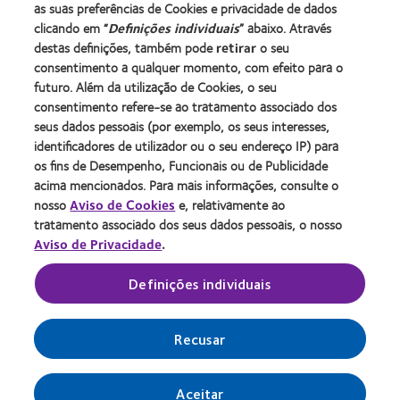
Blog
as suas preferências de Cookies e privacidade de dados
clicando em “
Definições individuais
” abaixo. Através
destas definições, também pode
retirar
o seu
Sobre a CooperVision
consentimento a qualquer momento, com efeito para o
Carreiras na CooperVision
futuro. Além da utilização de Cookies, o seu
consentimento refere-se ao tratamento associado dos
Centro de Notícias
seus dados pessoais (por exemplo, os seus interesses,
Contacte-nos
identificadores de utilizador ou o seu endereço IP) para
os fins de Desempenho, Funcionais ou de Publicidade
acima mencionados. Para mais informações, consulte o
Legal
nosso
Aviso de Cookies
e, relativamente ao
Política de privacidade
tratamento associado dos seus dados pessoais, o nosso
Aviso de Privacidade
.
Aviso de cookies
Termos de serviço
Definições individuais
Gerir preferências de cookies
Recusar
Aceitar