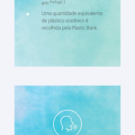
em
.
Portugal
2
Uma quantidade equivalente
de plástico oceânico é
recolhida pela Plastic Bank.