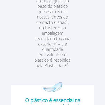
créditos iguais ao
peso do plástico
que usamos nas
nossas lentes de
contacto diárias
,
1
no blister e na
embalagem
secundária (a caixa
exterior)
- e a
2
quantidade
equivalente de
plástico é recolhida
pela Plastic Bank
️.
®
O plástico é essencial na