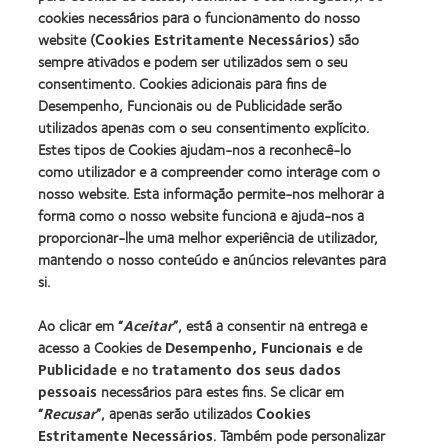
Learn
Leadership
more
cookies necessários para o funcionamento do nosso
more
100
about
website (
Cookies Estritamente Necessários
) são
about
(ML
2012
Prémio
100)
sempre ativados e podem ser utilizados sem o seu
REBRAND
da
Award
consentimento. Cookies adicionais para fins de
100®
Industria
(2012)
Desempenho, Funcionais ou de Publicidade serão
Global
da
Award
utilizados apenas com o seu consentimento explícito.
BCLA
(2012)
Estes tipos de Cookies ajudam-nos a reconhecê-lo
como utilizador e a compreender como interage com o
nosso website. Esta informação permite-nos melhorar a
Os nossos produtos
forma como o nosso website funciona e ajuda-nos a
Tecnologia de lentes de contacto
proporcionar-lhe uma melhor experiência de utilizador,
Encontre as suas lentes
mantendo o nosso conteúdo e anúncios relevantes para
si.
Procurar um centro
Ao clicar em “
Aceitar
”, está a consentir na entrega e
acesso a Cookies de
Desempenho, Funcionais
e de
Lentes de contacto e a visão
Publicidade
e no
tratamento dos seus dados
pessoais
necessários para estes fins. Se clicar em
Novo utilizador
“
Recusar
”, apenas serão utilizados
Cookies
Utilizador experiente
Estritamente Necessários
. Também pode personalizar