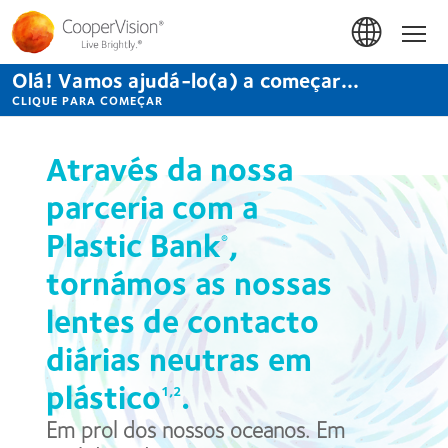
Passar
para
Início
o
conteúdo
Olá! Vamos ajudá-lo(a) a começar...
principal
CLIQUE PARA COMEÇAR
Através da nossa
parceria com a
Plastic Bank
,
®
tornámos as nossas
lentes de contacto
diárias neutras em
plástico
.
1,2
Em prol dos nossos oceanos. Em