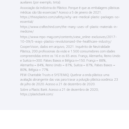
auxiliares (por exemplo, tinta).
Associação da Indústria do Plástico. Porque é que as embalagens plásticas
médicas são tão essenciais? Acesso a 5 de janeiro de 2021.
https://thisisplastics.com/safety/why-are-medical-plastic-packages-so-
essential/
https://www.craftechind.com/the-many-uses-of-plastic-materials-in-
medicine/
https://www.mpo-mag.com/contents/view_online-exclusives/2017-
10-09/5-ways-plastics-revolutionized-the-healthcare-industry/
CooperVision, dados em arquivo, 2021. Inquérito de Neutralidade
Plástica, 200 profissionais da visão e 1.500 consumidores com idades
compreendidas entre os 16 e os 65 anos. França, Alemanha, Reino Unido
e Suécia n=300. Países Baixos e Bélgica n=150. França = 88%,
Alemanha = 84%, Reino Unido = 87%, Suécia = 87%, Países Baixos =
80%, Bélgica = 77%.
PEW Charitable Trusts e SYSTEMIQ. Quebrar a onda plástica: uma
avaliação abrangente das vias para travar a poluição plástica oceânica. 23
de julho de 2020. Acesso a 21 de dezembro de 2020.
Sobre a Plastic Bank. Acesso a 21 de dezembro de 2020;
https://plasticbank.com/.