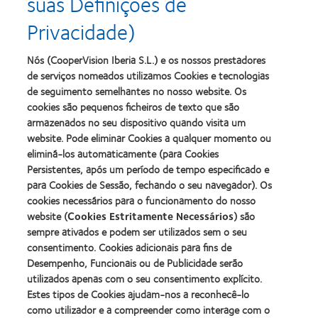
suas Definições de
d’Or
Ano
Privacidade)
para
para
Learn
Learn
o
Lentes
more
more
melhor
de
about
about
Nós (CooperVision Iberia S.L.) e os nossos prestadores
produto
Contacto
2012
2011
de serviços nomeados utilizamos Cookies e tecnologias
com
(2013)
&
Best
MyDay™
de seguimento semelhantes no nosso website. Os
2010
Factory
(2013)
cookies são pequenos ficheiros de texto que são
Melhores
Awards
Learn
armazenados no seu dispositivo quando visita um
Empresas
(2011)
Learn
more
para
website. Pode eliminar Cookies a qualquer momento ou
more
about
Líderes
eliminá-los automaticamente (para Cookies
about
ODMA
(2012)
2012
Persistentes, após um período de tempo especificado e
2011
Manufacturing
(2011)
para Cookies de Sessão, fechando o seu navegador). Os
Learn
Learn
Leadership
more
cookies necessários para o funcionamento do nosso
more
100
about
website (
Cookies Estritamente Necessários
) são
about
(ML
2012
Prémio
100)
sempre ativados e podem ser utilizados sem o seu
REBRAND
da
Award
consentimento. Cookies adicionais para fins de
100®
Industria
(2012)
Desempenho, Funcionais ou de Publicidade serão
Global
da
Award
utilizados apenas com o seu consentimento explícito.
BCLA
(2012)
Estes tipos de Cookies ajudam-nos a reconhecê-lo
como utilizador e a compreender como interage com o