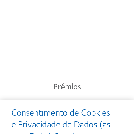
Prémios
Consentimento de Cookies
Learn
Learn
more
more
e Privacidade de Dados (as
about
about
Prémio
Produto
Silmo
do