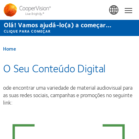
Passar
para
Início
o
conteúdo
Olá! Vamos ajudá-lo(a) a começar...
principal
CLIQUE PARA COMEÇAR
Home
O Seu Conteúdo Digital
ode encontrar uma variedade de material audiovisual para
as suas redes sociais, campanhas e promoções no seguinte
link: