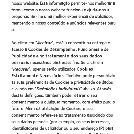
nosso website. Esta informação permite-nos melhorar a
Os nossos produtos
forma como o nosso website funciona e ajuda-nos a
Tecnologia de lentes de contacto
proporcionar-lhe uma melhor experiência de utilizador,
Encontre as suas lentes
mantendo o nosso conteúdo e anúncios relevantes para
si.
Procurar um centro
Ao clicar em “
Aceitar
”, está a consentir na entrega e
acesso a Cookies de
Desempenho, Funcionais
e de
Lentes de contacto e a visão
Publicidade
e no
tratamento dos seus dados
pessoais
necessários para estes fins. Se clicar em
Novo utilizador
“
Recusar
”, apenas serão utilizados
Cookies
Utilizador experiente
Estritamente Necessários
. Também pode personalizar
Blog
as suas preferências de Cookies e privacidade de dados
clicando em “
Definições individuais
” abaixo. Através
destas definições, também pode
retirar
o seu
Sobre a CooperVision
consentimento a qualquer momento, com efeito para o
Carreiras na CooperVision
futuro. Além da utilização de Cookies, o seu
consentimento refere-se ao tratamento associado dos
Centro de Notícias
seus dados pessoais (por exemplo, os seus interesses,
Contacte-nos
identificadores de utilizador ou o seu endereço IP) para