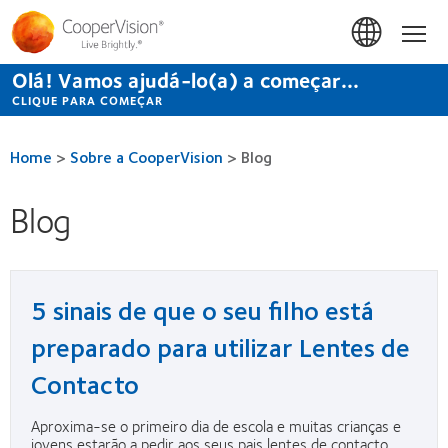
Passar
para
Início
o
conteúdo
Olá! Vamos ajudá-lo(a) a começar...
principal
CLIQUE PARA COMEÇAR
Home
>
Sobre a CooperVision
>
Blog
Blog
5 sinais de que o seu filho está
preparado para utilizar Lentes de
Contacto
Aproxima-se o primeiro dia de escola e muitas crianças e
jovens estarão a pedir aos seus pais lentes de contacto