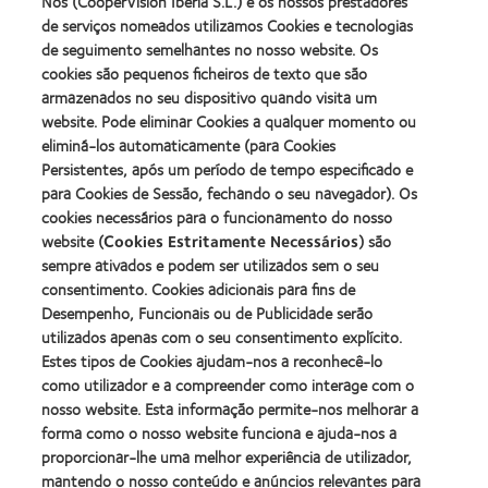
about
about
Nós (CooperVision Iberia S.L.) e os nossos prestadores
produto
Contacto
2012
2011
de serviços nomeados utilizamos Cookies e tecnologias
com
(2013)
&
Best
MyDay™
de seguimento semelhantes no nosso website. Os
2010
Factory
(2013)
cookies são pequenos ficheiros de texto que são
Melhores
Awards
Learn
armazenados no seu dispositivo quando visita um
Empresas
(2011)
Learn
more
para
website. Pode eliminar Cookies a qualquer momento ou
more
about
Líderes
eliminá-los automaticamente (para Cookies
about
ODMA
(2012)
2012
Persistentes, após um período de tempo especificado e
2011
Manufacturing
(2011)
para Cookies de Sessão, fechando o seu navegador). Os
Learn
Learn
Leadership
more
cookies necessários para o funcionamento do nosso
more
100
about
website (
Cookies Estritamente Necessários
) são
about
(ML
2012
Prémio
100)
sempre ativados e podem ser utilizados sem o seu
REBRAND
da
Award
consentimento. Cookies adicionais para fins de
100®
Industria
(2012)
Desempenho, Funcionais ou de Publicidade serão
Global
da
Award
utilizados apenas com o seu consentimento explícito.
BCLA
(2012)
Estes tipos de Cookies ajudam-nos a reconhecê-lo
como utilizador e a compreender como interage com o
nosso website. Esta informação permite-nos melhorar a
Os nossos produtos
forma como o nosso website funciona e ajuda-nos a
Tecnologia de lentes de contacto
proporcionar-lhe uma melhor experiência de utilizador,
Encontre as suas lentes
mantendo o nosso conteúdo e anúncios relevantes para