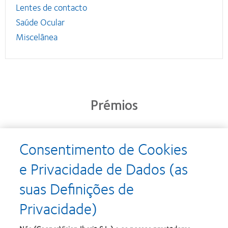
Lentes de contacto
Saúde Ocular
Miscelânea
Prémios
Consentimento de Cookies
Learn
Learn
more
more
e Privacidade de Dados (as
about
about
Prémio
Produto
suas Definições de
Silmo
do
d’Or
Ano
Privacidade)
para
para
Learn
Learn
o
Lentes
more
more
melhor
de