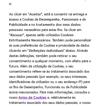
si.
Procurar um centro
Ao clicar em “
Aceitar
”, está a consentir na entrega e
acesso a Cookies de
Desempenho, Funcionais
e de
Lentes de contacto e a visão
Publicidade
e no
tratamento dos seus dados
pessoais
necessários para estes fins. Se clicar em
Novo utilizador
“
Recusar
”, apenas serão utilizados
Cookies
Utilizador experiente
Estritamente Necessários
. Também pode personalizar
Blog
as suas preferências de Cookies e privacidade de dados
clicando em “
Definições individuais
” abaixo. Através
destas definições, também pode
retirar
o seu
Sobre a CooperVision
consentimento a qualquer momento, com efeito para o
Carreiras na CooperVision
futuro. Além da utilização de Cookies, o seu
consentimento refere-se ao tratamento associado dos
Centro de Notícias
seus dados pessoais (por exemplo, os seus interesses,
Contacte-nos
identificadores de utilizador ou o seu endereço IP) para
os fins de Desempenho, Funcionais ou de Publicidade
acima mencionados. Para mais informações, consulte o
Legal
nosso
Aviso de Cookies
e, relativamente ao
Política de privacidade
tratamento associado dos seus dados pessoais, o nosso