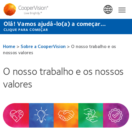
Passar
para
Início
o
conteúdo
Olá! Vamos ajudá-lo(a) a começar...
principal
CLIQUE PARA COMEÇAR
Home
>
Sobre a CooperVision
>
O nosso trabalho e os
nossos valores
O nosso trabalho e os nossos
valores