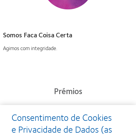
Somos Faca Coisa Certa
Agimos com integridade.
Prémios
Consentimento de Cookies
Learn
Learn
more
more
e Privacidade de Dados (as
about
about
Prémio
Produto