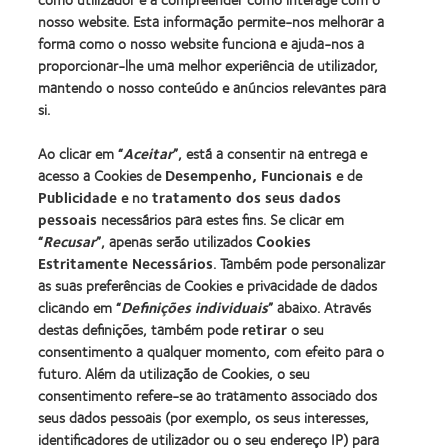
nosso website. Esta informação permite-nos melhorar a
Os nossos produtos
forma como o nosso website funciona e ajuda-nos a
Tecnologia de lentes de contacto
proporcionar-lhe uma melhor experiência de utilizador,
Encontre as suas lentes
mantendo o nosso conteúdo e anúncios relevantes para
si.
Procurar um centro
Ao clicar em “
Aceitar
”, está a consentir na entrega e
acesso a Cookies de
Desempenho, Funcionais
e de
Lentes de contacto e a visão
Publicidade
e no
tratamento dos seus dados
pessoais
necessários para estes fins. Se clicar em
Novo utilizador
“
Recusar
”, apenas serão utilizados
Cookies
Utilizador experiente
Estritamente Necessários
. Também pode personalizar
Blog
as suas preferências de Cookies e privacidade de dados
clicando em “
Definições individuais
” abaixo. Através
destas definições, também pode
retirar
o seu
Sobre a CooperVision
consentimento a qualquer momento, com efeito para o
Carreiras na CooperVision
futuro. Além da utilização de Cookies, o seu
consentimento refere-se ao tratamento associado dos
Centro de Notícias
seus dados pessoais (por exemplo, os seus interesses,
Contacte-nos
identificadores de utilizador ou o seu endereço IP) para