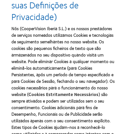
suas Definições de
Silmo
do
d’Or
Ano
Privacidade)
para
para
Learn
Learn
o
Lentes
more
more
melhor
de
about
about
Nós (CooperVision Iberia S.L.) e os nossos prestadores
produto
Contacto
2012
2011
de serviços nomeados utilizamos Cookies e tecnologias
com
(2013)
&
Best
MyDay™
de seguimento semelhantes no nosso website. Os
2010
Factory
(2013)
cookies são pequenos ficheiros de texto que são
Melhores
Awards
Learn
armazenados no seu dispositivo quando visita um
Empresas
(2011)
Learn
more
para
website. Pode eliminar Cookies a qualquer momento ou
more
about
Líderes
eliminá-los automaticamente (para Cookies
about
ODMA
(2012)
2012
Persistentes, após um período de tempo especificado e
2011
Manufacturing
(2011)
para Cookies de Sessão, fechando o seu navegador). Os
Learn
Learn
Leadership
more
cookies necessários para o funcionamento do nosso
more
100
about
website (
Cookies Estritamente Necessários
) são
about
(ML
2012
Prémio
100)
sempre ativados e podem ser utilizados sem o seu
REBRAND
da
Award
consentimento. Cookies adicionais para fins de
100®
Industria
(2012)
Desempenho, Funcionais ou de Publicidade serão
Global
da
Award
utilizados apenas com o seu consentimento explícito.
BCLA
(2012)
Estes tipos de Cookies ajudam-nos a reconhecê-lo
como utilizador e a compreender como interage com o