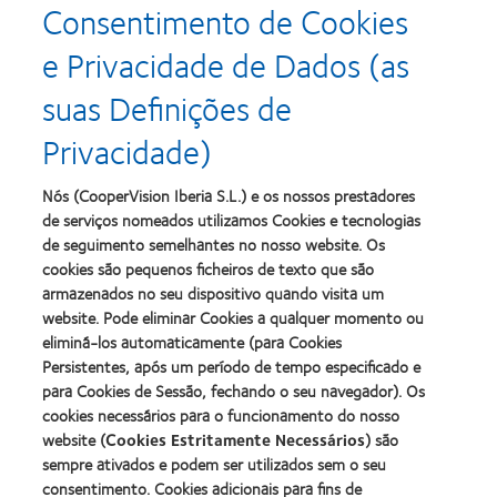
Consentimento de Cookies
Learn
Learn
more
more
e Privacidade de Dados (as
about
about
Prémio
Produto
suas Definições de
Silmo
do
d’Or
Ano
Privacidade)
para
para
Learn
Learn
o
Lentes
more
more
melhor
de
about
about
Nós (CooperVision Iberia S.L.) e os nossos prestadores
produto
Contacto
2012
2011
de serviços nomeados utilizamos Cookies e tecnologias
com
(2013)
&
Best
MyDay™
de seguimento semelhantes no nosso website. Os
2010
Factory
(2013)
cookies são pequenos ficheiros de texto que são
Melhores
Awards
Learn
armazenados no seu dispositivo quando visita um
Empresas
(2011)
Learn
more
para
website. Pode eliminar Cookies a qualquer momento ou
more
about
Líderes
eliminá-los automaticamente (para Cookies
about
ODMA
(2012)
2012
Persistentes, após um período de tempo especificado e
2011
Manufacturing
(2011)
para Cookies de Sessão, fechando o seu navegador). Os
Learn
Learn
Leadership
more
cookies necessários para o funcionamento do nosso
more
100
about
website (
Cookies Estritamente Necessários
) são
about
(ML
2012
Prémio
100)
sempre ativados e podem ser utilizados sem o seu
REBRAND
da
Award
consentimento. Cookies adicionais para fins de
100®