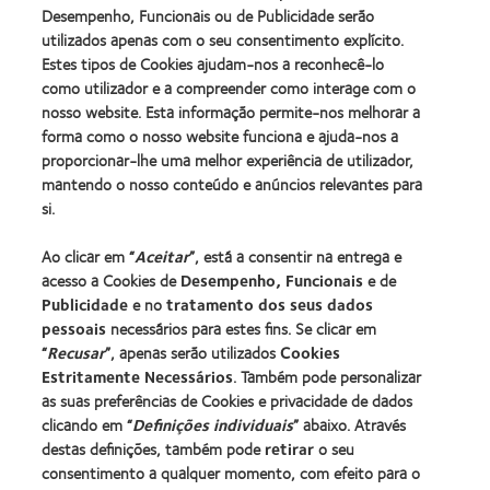
Industria
(2012)
Desempenho, Funcionais ou de Publicidade serão
Global
da
Award
utilizados apenas com o seu consentimento explícito.
BCLA
(2012)
Estes tipos de Cookies ajudam-nos a reconhecê-lo
como utilizador e a compreender como interage com o
nosso website. Esta informação permite-nos melhorar a
Os nossos produtos
forma como o nosso website funciona e ajuda-nos a
Tecnologia de lentes de contacto
proporcionar-lhe uma melhor experiência de utilizador,
Encontre as suas lentes
mantendo o nosso conteúdo e anúncios relevantes para
si.
Procurar um centro
Ao clicar em “
Aceitar
”, está a consentir na entrega e
acesso a Cookies de
Desempenho, Funcionais
e de
Lentes de contacto e a visão
Publicidade
e no
tratamento dos seus dados
pessoais
necessários para estes fins. Se clicar em
Novo utilizador
“
Recusar
”, apenas serão utilizados
Cookies
Utilizador experiente
Estritamente Necessários
. Também pode personalizar
Blog
as suas preferências de Cookies e privacidade de dados
clicando em “
Definições individuais
” abaixo. Através
destas definições, também pode
retirar
o seu
Sobre a CooperVision
consentimento a qualquer momento, com efeito para o