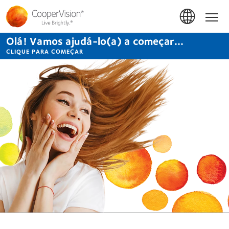
Passar
para
Início
o
conteúdo
Olá! Vamos ajudá-lo(a) a começar...
principal
CLIQUE PARA COMEÇAR