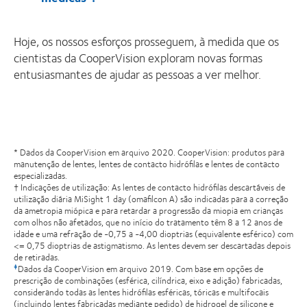
Hoje, os nossos esforços prosseguem, à medida que os
cientistas da CooperVision exploram novas formas
entusiasmantes de ajudar as pessoas a ver melhor.
* Dados da CooperVision em arquivo 2020. CooperVision: produtos para
manutenção de lentes, lentes de contacto hidrófilas e lentes de contacto
especializadas.
† Indicações de utilização: As lentes de contacto hidrófilas descartáveis ​​de
utilização diária MiSight 1 day (omafilcon A) são indicadas para a correção
da ametropia miópica e para retardar a progressão da miopia em crianças
com olhos não afetados, que no início do tratamento têm 8 a 12 anos de
idade e uma refração de -0,75 a -4,00 dioptrias (equivalente esférico) com
<= 0,75 dioptrias de astigmatismo. As lentes devem ser descartadas depois
de retiradas.
Dados da CooperVision em arquivo 2019. Com base em opções de
‡
prescrição de combinações (esférica, cilíndrica, eixo e adição) fabricadas,
considerando todas as lentes hidrófilas esféricas, tóricas e multifocais
(incluindo lentes fabricadas mediante pedido) de hidrogel de silicone e