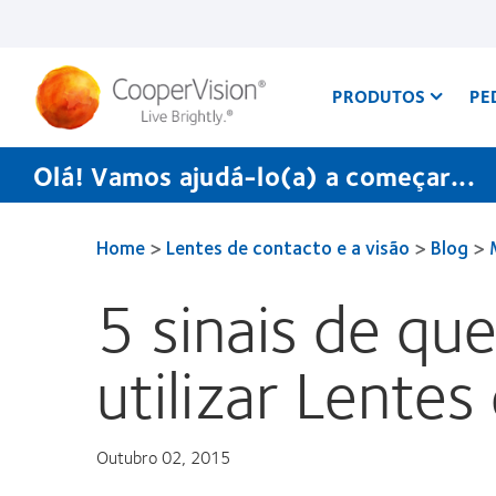
Passar
para
o
conteúdo
principal
PRODUTOS
PE
Olá! Vamos ajudá-lo(a) a começar...
Home
>
Lentes de contacto e a visão
>
Blog
>
5 sinais de que
utilizar Lente
Outubro 02, 2015