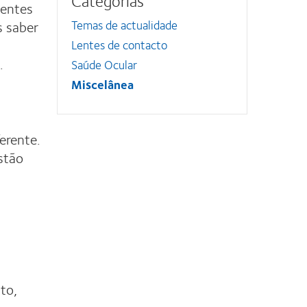
lentes
s saber
Temas de actualidade
Lentes de contacto
.
Saúde Ocular
Miscelânea
erente.
stão
to,