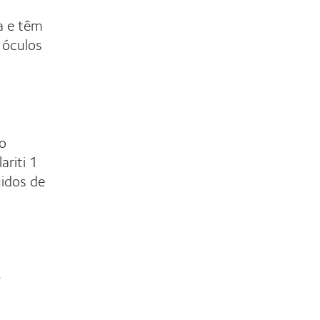
a e têm
 óculos
to
ariti 1
uidos de