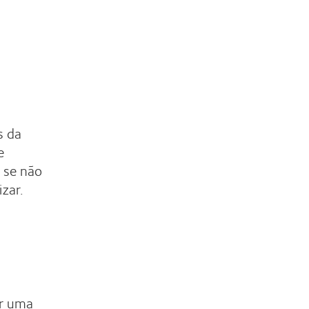
s da
e
e se não
izar.
er uma