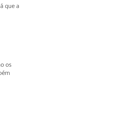
já que a
ão os
mbém