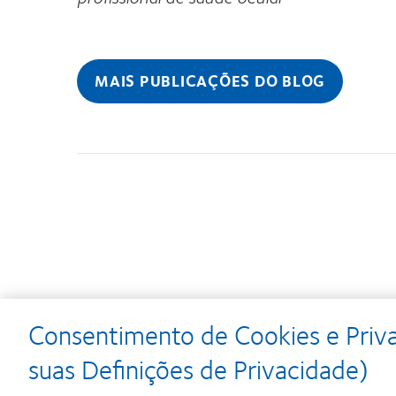
MAIS PUBLICAÇÕES DO BLOG
Consentimento de Cookies e Priv
Learn
Learn
Learn
more
more
more
suas Definições de Privacidade)
about
about
about
Prémio
Produto
2012