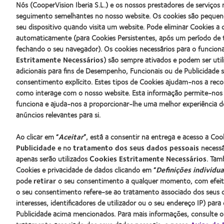
Silmo
do
&
Nós (CooperVision Iberia S.L.) e os nossos prestadores de serviço
d’Or
Ano
2010
seguimento semelhantes no nosso website. Os cookies são pequeno
para
para
Melhores
seu dispositivo quando visita um website. Pode eliminar Cookies 
o
Lentes
Empresas
automaticamente (para Cookies Persistentes, após um período de 
melhor
de
para
fechando o seu navegador). Os cookies necessários para o funcio
produto
Contacto
Líderes
com
(2013)
(2012)
Estritamente Necessários
) são sempre ativados e podem ser uti
MyDay™
adicionais para fins de Desempenho, Funcionais ou de Publicidade 
(2013)
consentimento explícito. Estes tipos de Cookies ajudam-nos a rec
Os nossos produtos
Lentes de
como interage com o nosso website. Esta informação permite-nos
Tecnologia de lentes de contacto
Novo util
funciona e ajuda-nos a proporcionar-lhe uma melhor experiência d
Encontre as suas lentes
Utilizado
anúncios relevantes para si.
Blog
Ao clicar em “
Aceitar
”, está a consentir na entrega e acesso a Co
Publicidade
e no
tratamento dos seus dados pessoais
necessár
Procurar um centro
apenas serão utilizados
Cookies Estritamente Necessários
. Tam
Cookies e privacidade de dados clicando em “
Definições individua
pode
retirar
o seu consentimento a qualquer momento, com efeito 
o seu consentimento refere-se ao tratamento associado dos seus d
interesses, identificadores de utilizador ou o seu endereço IP) par
Publicidade acima mencionados. Para mais informações, consulte 
© 2026
CooperVision
|
Parte de
CooperCompanies