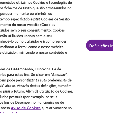
ODMA
Best
s nomeados utilizamos Cookies e tecnologias de
2012
2011
Factory
s ficheiros de texto que são armazenados no
Manufacturing
(2011)
Awards
Leadership
a qualquer momento ou eliminá-los
(2011)
100
tempo especificado e para Cookies de Sessão,
(ML
namento do nosso website (
Cookies
100)
lizados sem o seu consentimento. Cookies
Award
serão utilizados apenas com o seu
(2012)
onhecê-lo como utilizador e a compreender
 contacto e a visão
Sobre a CooperVision
Definições i
 melhorar a forma como o nosso website
izador
Carreiras na CooperVision
e utilizador, mantendo o nosso conteúdo e
r experiente
Centro de Notícias
Contacte-nos
okies de
Desempenho, Funcionais
e de
ios para estes fins. Se clicar em “
Recusar
”,
bém pode personalizar as suas preferências de
is
” abaixo. Através destas definições, também
para o futuro. Além da utilização de Cookies,
ados pessoais (por exemplo, os seus
a os fins de Desempenho, Funcionais ou de
o nosso
Aviso de Cookies
e, relativamente ao