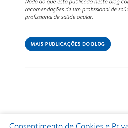
Nada do que está publicado neste blog co
recomendações de um profissional de saúde
profissional de saúde ocular.
MAIS PUBLICAÇÕES DO BLOG
Consentimento de Cookies e Priv
Learn
Learn
Learn