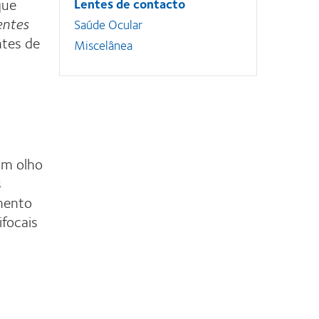
que
Lentes de contacto
entes
Saúde Ocular
ntes de
Miscelânea
um olho
s
imento
ifocais