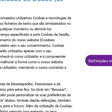
Learn
more
Learn
more
about
more
about
2011
about
ODMA
Best
s nomeados utilizamos Cookies e tecnologias de
2012
2011
Factory
s ficheiros de texto que são armazenados no
Manufacturing
(2011)
Awards
Leadership
a qualquer momento ou eliminá-los
(2011)
100
tempo especificado e para Cookies de Sessão,
(ML
namento do nosso website (
Cookies
100)
lizados sem o seu consentimento. Cookies
Award
serão utilizados apenas com o seu
(2012)
onhecê-lo como utilizador e a compreender
 contacto e a visão
Sobre a CooperVision
Definições i
 melhorar a forma como o nosso website
izador
Carreiras na CooperVision
e utilizador, mantendo o nosso conteúdo e
r experiente
Centro de Notícias
Contacte-nos
okies de
Desempenho, Funcionais
e de
ios para estes fins. Se clicar em “
Recusar
”,
bém pode personalizar as suas preferências de
is
” abaixo. Através destas definições, também
para o futuro. Além da utilização de Cookies,
ados pessoais (por exemplo, os seus