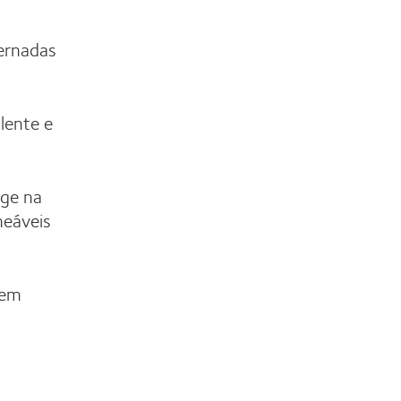
ernadas
lente e
ge na
meáveis
 em