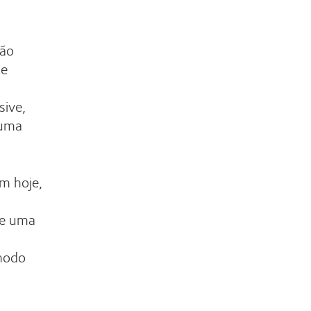
são
de
sive,
 uma
am hoje,
de uma
ómodo