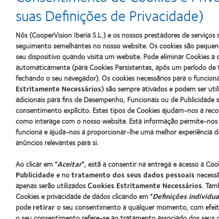
more
more
more
suas Definições de Privacidade)
about
about
about
Prémio
Produto
2012
Silmo
do
&
Nós (CooperVision Iberia S.L.) e os nossos prestadores de serviço
d’Or
Ano
2010
seguimento semelhantes no nosso website. Os cookies são pequeno
para
para
Melhores
seu dispositivo quando visita um website. Pode eliminar Cookies 
o
Lentes
Empresas
automaticamente (para Cookies Persistentes, após um período de 
melhor
de
para
fechando o seu navegador). Os cookies necessários para o funcio
produto
Contacto
Líderes
com
(2013)
(2012)
Estritamente Necessários
) são sempre ativados e podem ser uti
MyDay™
adicionais para fins de Desempenho, Funcionais ou de Publicidade 
(2013)
consentimento explícito. Estes tipos de Cookies ajudam-nos a rec
Os nossos produtos
Lentes de
como interage com o nosso website. Esta informação permite-nos
Tecnologia de lentes de contacto
Novo util
funciona e ajuda-nos a proporcionar-lhe uma melhor experiência d
Encontre as suas lentes
Utilizado
anúncios relevantes para si.
Blog
Ao clicar em “
Aceitar
”, está a consentir na entrega e acesso a Co
Publicidade
e no
tratamento dos seus dados pessoais
necessár
Procurar um centro
apenas serão utilizados
Cookies Estritamente Necessários
. Tam
Cookies e privacidade de dados clicando em “
Definições individua
pode
retirar
o seu consentimento a qualquer momento, com efeito 
o seu consentimento refere-se ao tratamento associado dos seus d