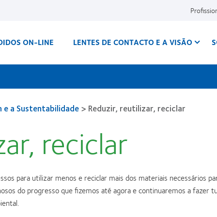
Profissio
DIDOS ON-LINE
LENTES DE CONTACTO E A VISÃO
S
 e a Sustentabilidade
>
Reduzir, reutilizar, reciclar
zar, reciclar
os para utilizar menos e reciclar mais dos materiais necessários pa
lhosos do progresso que fizemos até agora e continuaremos a fazer t
ental.