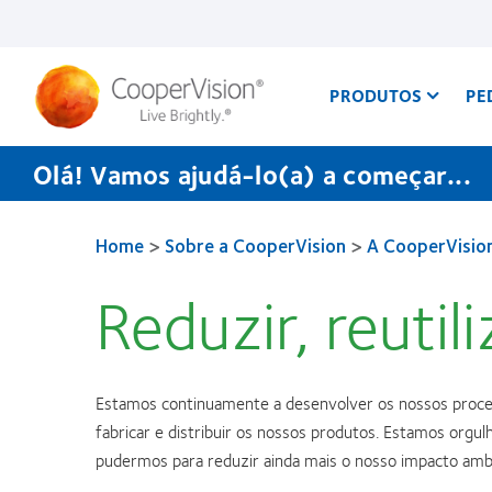
Passar
para
o
conteúdo
principal
PRODUTOS
PE
Olá! Vamos ajudá-lo(a) a começar...
Home
>
Sobre a CooperVision
>
A CooperVision
Reduzir, reutili
Estamos continuamente a desenvolver os nossos process
fabricar e distribuir os nossos produtos. Estamos orgu
pudermos para reduzir ainda mais o nosso impacto ambi