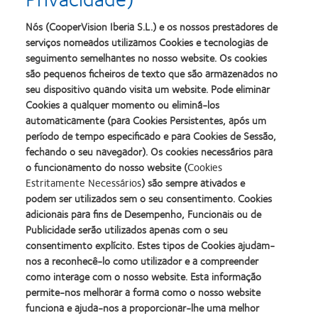
* Para informações de segurança do dispositivo, advertências, precauções e informações
regulamentares locais, consulte o folheto Instruções de Utilização
Nós (CooperVision Iberia S.L.) e os nossos prestadores de
† Com base na adesão ao calendário de substituição, manuseamento da lente, conforto,
serviços nomeados utilizamos Cookies e tecnologias de
satisfação, qualidade da visão e resultados de acuidade visual.
seguimento semelhantes no nosso website. Os cookies
‡ Utilizando dados medidos e modelados, agrupados entre idades (8-17), a progressão da
são pequenos ficheiros de texto que são armazenados no
®
miopia abrandou numa média de aproximadamente 50% com MiSight
1 day, que partilham
seu dispositivo quando visita um website. Pode eliminar
®
®
®
a mesma Tecnologia ActivControl
que as MyDay
MiSight
1 day.
Cookies a qualquer momento ou eliminá-los
®
¶ 90% dos olhos miópicos respondem ao tratamento com MiSight
1 day (idades 11-15
®
no início da utilização, n=90), que partilham a mesma Tecnologia ActivControl
que as
automaticamente (para Cookies Persistentes, após um
®
®
MyDay
MiSight
1 day
período de tempo especificado e para Cookies de Sessão,
fechando o seu navegador). Os cookies necessários para
Referências
o funcionamento do nosso website (
Cookies
1. Dados CVI em arquivo, 2025. Estudo prospetivo cruzado bilateral, de 1 semana, com
dupla ocultação, aleatorizado, com MiSight 1 dia e MyDay MiSight 1 dia. N=32 participantes
Estritamente Necessários
) são sempre ativados e
com idades entre 8 e 18 anos.
podem ser utilizados sem o seu consentimento. Cookies
2.Chamberlain P et al A 3-year Randomized Clinical Trial of MiSight Lenses for Myopia
adicionais para fins de Desempenho, Funcionais ou de
Control. OVS 2019;96:556-567.
Publicidade serão utilizados apenas com o seu
3.Chamberlain P, et al. Long-term Effect of Dual-focus Contact Lenses on Myopia
consentimento explícito. Estes tipos de Cookies ajudam-
Progression in Children: Ensaio clínico multicêntrico de 6 anos. OVS 2022 Mar
1;99(3):204-212.]
nos a reconhecê-lo como utilizador e a compreender
4.Chamberlain P, Arumugam B, et al. Myopia progression on cessation of Dual-Focus
como interage com o nosso website. Esta informação
contact lens wear: MiSight 1 day 7 year findings. OVS 2021;98:E-abstract 210049.]
permite-nos melhorar a forma como o nosso website
5. Arumugam B et al. Modelling Age Effects of Myopia Progression for the MiSight 1 day
funciona e ajuda-nos a proporcionar-lhe uma melhor
Clinical Trial. IOVS 2021;62(8):2333.]