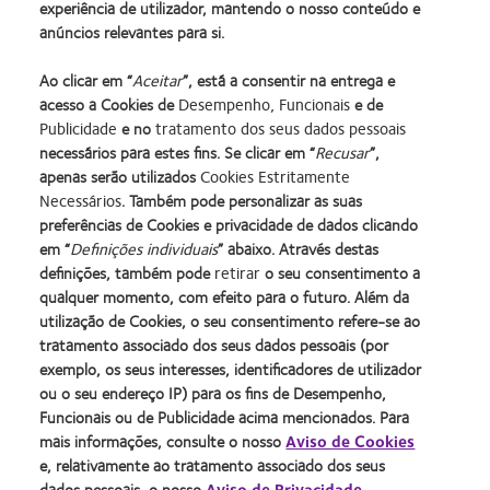
6.Dados CVI em arquivo, 2025.
experiência de utilizador, mantendo o nosso conteúdo e
anúncios relevantes para si.
SA15980_1
Ao clicar em “
Aceitar
”, está a consentir na entrega e
acesso a Cookies de
Desempenho, Funcionais
e de
Publicidade
e no
tratamento dos seus dados pessoais
necessários para estes fins. Se clicar em “
Recusar
”,
apenas serão utilizados
Cookies Estritamente
Necessários
. Também pode personalizar as suas
preferências de Cookies e privacidade de dados clicando
Learn
Learn
Learn
Learn
Learn
Learn
em “
Definições individuais
” abaixo. Através destas
more
more
more
more
more
more
definições, também pode
retirar
o seu consentimento a
about
about
about
about
about
about
Learn
Learn
qualquer momento, com efeito para o futuro. Além da
Prémio
Produto
2012
2011
ODMA
2012
more
more
utilização de Cookies, o seu consentimento refere-se ao
Silmo
do
&
Best
2011
Manufacturing
about
about
d’Or
Ano
2010
Factory
(2011)
Leadership
tratamento associado dos seus dados pessoais (por
2012
Prémio
para
para
Melhores
Awards
100
exemplo, os seus interesses, identificadores de utilizador
REBRAND
da
o
Lentes
Empresas
(2011)
(ML
Contacte-nos
Termos de serviço
100®
Industria
ou o seu endereço IP) para os fins de Desempenho,
melhor
de
para
100)
Global
da
Noticías
Paciente
Funcionais ou de Publicidade acima mencionados. Para
produto
Contacto
Líderes
Award
Award
BCLA
mais informações, consulte o nosso
Aviso de Cookies
A nossa equipa
Condições
com
(2013)
(2012)
(2012)
(2012)
e, relativamente ao tratamento associado dos seus
Política de privacidade
Gerir preferências de cookies
MyDay™
dados pessoais, o nosso
Aviso de Privacidade
.