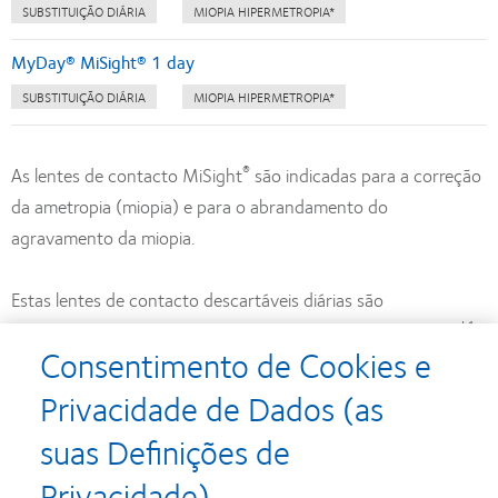
SUBSTITUIÇÃO DIÁRIA
MIOPIA HIPERMETROPIA*
MyDay® MiSight® 1 day
SUBSTITUIÇÃO DIÁRIA
MIOPIA HIPERMETROPIA*
®
As lentes de contacto MiSight
são indicadas para a correção
da ametropia (miopia) e para o abrandamento do
agravamento da miopia.
Estas lentes de contacto descartáveis diárias são
†1-
especificamente concebidas para crianças e fáceis de usar.
Consentimento de Cookies e
4
®
Contam com a Tecnologia ActivControl
que reduz o
agravamento da miopia em aproximadamente metade e
Privacidade de Dados (as
‡¶3,5,6
funciona para quase todas as crianças com miopia.
suas Definições de
Privacidade)