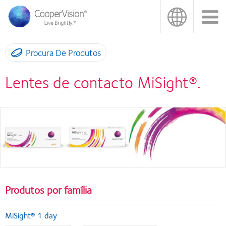
Passar
para
o
conteúdo
principal
Procura De Produtos
Lentes de contacto MiSight®.
Produtos por família
MiSight® 1 day