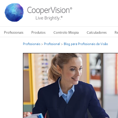
Passar
para
o
conteúdo
principal
Profissionais
Produtos
Controlo Miopia
Calculadores
Re
Profissionais
>
Profissional
>
Blog para Profissionais da Visão