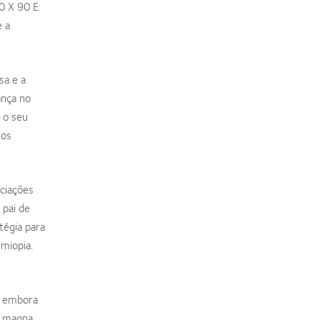
0 X 90 E:
e a
sa e a
ança no
 o seu
mos
ciações
 pai de
tégia para
miopia.
e embora
a magna.