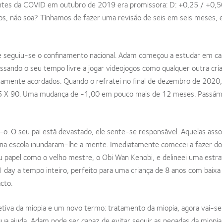
m antes da COVID em outubro de 2019 era promissora: D: +0,25 / +0,5
s, não soa? Tínhamos de fazer uma revisão de seis em seis meses, 
 seguiu-se o confinamento nacional. Adam começou a estudar em ca
assando o seu tempo livre a jogar videojogos como qualquer outra cri
amente acordados. Quando o refratei no final de dezembro de 2020,
0,25 X 90. Uma mudança de -1,00 em pouco mais de 12 meses. Passá
o. O seu pai está devastado, ele sente-se responsável. Aquelas asso
 na escola inundaram-lhe a mente. Imediatamente comecei a fazer do
eu papel como o velho mestre, o Obi Wan Kenobi, e delineei uma estra
1 day a tempo inteiro, perfeito para uma criança de 8 anos com baixa 
cto.
tiva da miopia e um novo termo: tratamento da miopia, agora vai-s
sua ajuda, Adam pode ser capaz de evitar seguir as pegadas da miopi