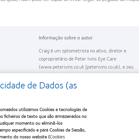
Informação sobre o autor
Craig é um optometrista no ativo, diretor e
coproprietário de Peter Ivins Eye Care
(www.peterivins.co.uk [peterivins.co.uk), e seu
consultório ganhou um prémio em Bearsden,
cidade de Dados (as
Glasgow, Escócia. Craig lançou a primeira clínica d
tratamento de miopia da Escócia em 2013. É
conselheiro clínico e consultor de várias empresas
dá numerosas palestras sobre a aplicação clínica d
 nomeados utilizamos Cookies e tecnologias de
estratégias de tratamento da miopia.
s ficheiros de texto que são armazenados no
 qualquer momento ou eliminá-los
empo especificado e para Cookies de Sessão,
amento do nosso website (
Cookies