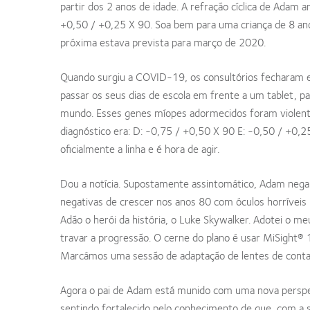
partir dos 2 anos de idade. A refração cíclica de Ada
+0,50 / +0,25 X 90. Soa bem para uma criança de 8 ano
próxima estava prevista para março de 2020.
Quando surgiu a COVID-19, os consultórios fecharam e
passar os seus dias de escola em frente a um tablet, p
mundo. Esses genes míopes adormecidos foram violent
diagnóstico era: D: -0,75 / +0,50 X 90 E: -0,50 / +
oficialmente a linha e é hora de agir.
Dou a notícia. Supostamente assintomático, Adam nega-
negativas de crescer nos anos 80 com óculos horríveis
Adão o herói da história, o Luke Skywalker. Adotei o m
travar a progressão. O cerne do plano é usar MiSight® 
Marcámos uma sessão de adaptação de lentes de conta
Agora o pai de Adam está munido com uma nova perspe
sentindo fortalecido pelo conhecimento de que, com a 