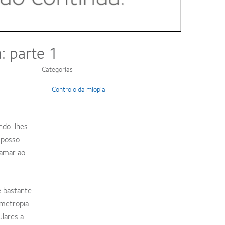
: parte 1
Categorias
Controlo da miopia
endo-lhes
 posso
hamar ao
é bastante
emetropia
ulares a