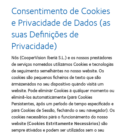
Consentimento de Cookies
Learn
Learn
more
more
e Privacidade de Dados (as
about
about
Prémio
Produto
suas Definições de
Silmo
do
d’Or
Ano
Privacidade)
para
para
Learn
Learn
o
Lentes
more
more
melhor
de
about
about
Nós (CooperVision Iberia S.L.) e os nossos prestadores
produto
Contacto
2012
2011
de serviços nomeados utilizamos Cookies e tecnologias
com
(2013)
&
Best
MyDay™
de seguimento semelhantes no nosso website. Os
2010
Factory
(2013)
cookies são pequenos ficheiros de texto que são
Melhores
Awards
Learn
armazenados no seu dispositivo quando visita um
Empresas
(2011)
Learn
more
para
website. Pode eliminar Cookies a qualquer momento ou
more
about
Líderes
eliminá-los automaticamente (para Cookies
about
ODMA
(2012)
2012
Persistentes, após um período de tempo especificado e
2011
Manufacturing
(2011)
para Cookies de Sessão, fechando o seu navegador). Os
Learn
Learn
Leadership
more
cookies necessários para o funcionamento do nosso
more
100
about
website (
Cookies Estritamente Necessários
) são
about
(ML
2012
Prémio
100)
sempre ativados e podem ser utilizados sem o seu
REBRAND