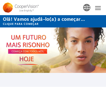
Passar
para
Início
o
conteúdo
Olá! Vamos ajudá-lo(a) a começar...
principal
CLIQUE PARA COMEÇAR