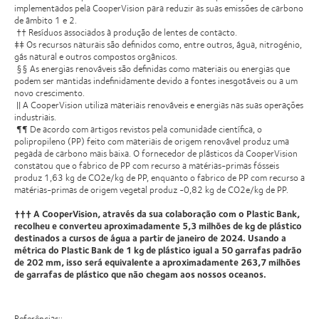
implementados pela CooperVision para reduzir as suas emissões de carbono
de âmbito 1 e 2.
†† Resíduos associados à produção de lentes de contacto.
‡‡ Os recursos naturais são definidos como, entre outros, água, nitrogénio,
gás natural e outros compostos orgânicos.
§§ As energias renováveis são definidas como materiais ou energias que
podem ser mantidas indefinidamente devido a fontes inesgotáveis ou a um
novo crescimento.
|| A CooperVision utiliza materiais renováveis e energias nas suas operações
industriais.
¶¶ De acordo com artigos revistos pela comunidade científica, o
polipropileno (PP) feito com materiais de origem renovável produz uma
pegada de carbono mais baixa. O fornecedor de plásticos da CooperVision
constatou que o fabrico de PP com recurso a matérias-primas fósseis
produz 1,63 kg de CO2e/kg de PP, enquanto o fabrico de PP com recurso a
matérias-primas de origem vegetal produz -0,82 kg de CO2e/kg de PP.
††† A CooperVision, através da sua colaboração com o Plastic Bank,
recolheu e converteu aproximadamente 5,3 milhões de kg de plástico
destinados a cursos de água a partir de janeiro de 2024. Usando a
métrica do Plastic Bank de 1 kg de plástico igual a 50 garrafas padrão
de 202 mm, isso será equivalente a aproximadamente 263,7 milhões
de garrafas de plástico que não chegam aos nossos oceanos.
Referências::