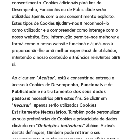
da
Award
consentimento. Cookies adicionais para fins de
100®
Industria
(2012)
Desempenho, Funcionais ou de Publicidade serão
Global
da
Award
utilizados apenas com o seu consentimento explícito.
BCLA
(2012)
Estes tipos de Cookies ajudam-nos a reconhecê-lo
como utilizador e a compreender como interage com o
nosso website. Esta informação permite-nos melhorar a
Os nossos produtos
forma como o nosso website funciona e ajuda-nos a
Tecnologia de lentes de contacto
proporcionar-lhe uma melhor experiência de utilizador,
Encontre as suas lentes
mantendo o nosso conteúdo e anúncios relevantes para
si.
Procurar um centro
Ao clicar em “
Aceitar
”, está a consentir na entrega e
acesso a Cookies de
Desempenho, Funcionais
e de
Lentes de contacto e a visão
Publicidade
e no
tratamento dos seus dados
pessoais
necessários para estes fins. Se clicar em
Novo utilizador
“
Recusar
”, apenas serão utilizados
Cookies
Utilizador experiente
Estritamente Necessários
. Também pode personalizar
Blog
as suas preferências de Cookies e privacidade de dados
clicando em “
Definições individuais
” abaixo. Através
destas definições, também pode
retirar
o seu
Sobre a CooperVision