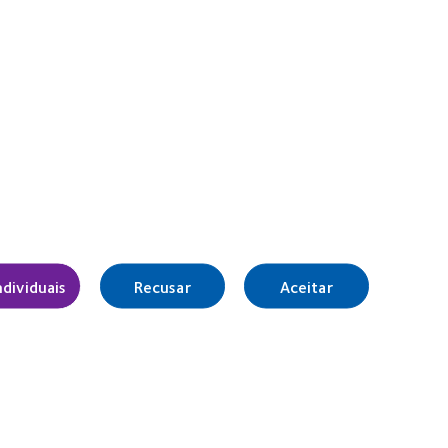
ndividuais
Recusar
Aceitar