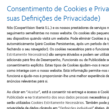
Consentimento de Cookies e Priva
Prática profissional
suas Definições de Privacidade)
Lentes de contacto descartáveis diárias - como ajudar
Ler mais >
Nós (CooperVision Iberia S.L.) e os nossos prestadores de serviços
seguimento semelhantes no nosso website. Os cookies são pequeno
seu dispositivo quando visita um website. Pode eliminar Cookies a
automaticamente (para Cookies Persistentes, após um período de t
fechando o seu navegador). Os cookies necessários para o funcion
Interesse geral
Estritamente Necessários
) são sempre ativados e podem ser utili
De que forma as redes sociais estão a transformar o se
adicionais para fins de Desempenho, Funcionais ou de Publicidade s
Ler mais >
consentimento explícito. Estes tipos de Cookies ajudam-nos a rec
como interage com o nosso website. Esta informação permite-nos
funciona e ajuda-nos a proporcionar-lhe uma melhor experiência d
anúncios relevantes para si.
Ao clicar em “
Aceitar
”, está a consentir na entrega e acesso a Cook
Publicidade
e no
tratamento dos seus dados pessoais
necessários pa
serão utilizados
Cookies Estritamente Necessários
. Também pode pe
Learn
Learn
Learn
Learn
Learn
privacidade de dados clicando em “
Definições individuais
” abaixo. 