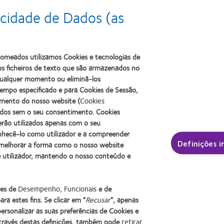
cidade de Dados (as
am o meu negócio a crescer?
 nomeados utilizamos Cookies e tecnologias de
s ficheiros de texto que são armazenados no
 qualquer momento ou eliminá-los
empo especificado e para Cookies de Sessão,
amento do nosso website (
Cookies
zados sem o seu consentimento. Cookies
ctor óptico.
erão utilizados apenas com o seu
onhecê-lo como utilizador e a compreender
Definições i
 melhorar a forma como o nosso website
e utilizador, mantendo o nosso conteúdo e
ies de
Desempenho, Funcionais
e de
ra estes fins. Se clicar em “
Recusar
”, apenas
rsonalizar as suas preferências de Cookies e
Learn
Learn
Learn
Através destas definições, também pode
retirar