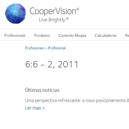
Passar
para
o
conteúdo
principal
Profissionais
Produtos
Controlo Miopia
Calculadores
Re
Profissionais
>
Profissional
6:6 - 2, 2011
Últimas notícias
Uma perspectiva refrescante: o novo posicionamento d
Ler mais >