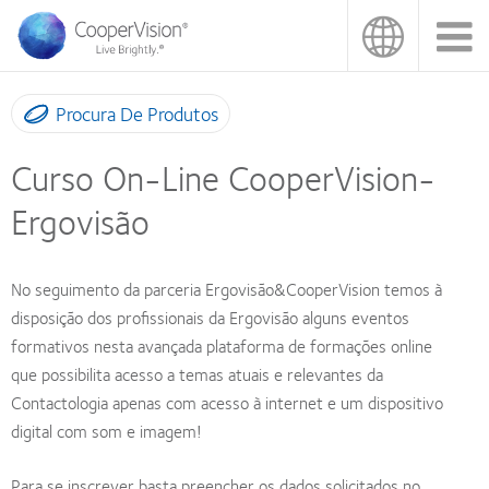
Passar
para
o
conteúdo
principal
Procura De Produtos
Curso On-Line CooperVision-
Ergovisão
No seguimento da parceria Ergovisão&CooperVision temos à
disposição dos profissionais da Ergovisão alguns eventos
formativos nesta avançada plataforma de formações online
que possibilita acesso a temas atuais e relevantes da
Contactologia apenas com acesso à internet e um dispositivo
digital com som e imagem!
Para se inscrever basta preencher os dados solicitados no