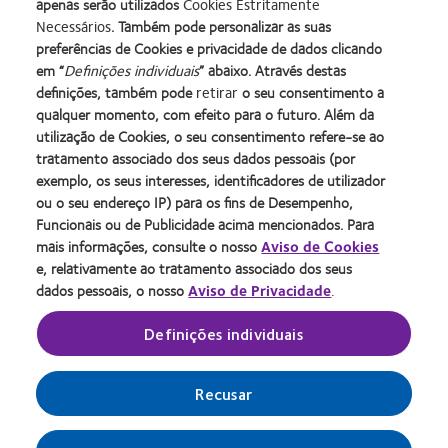
apenas serão utilizados
Cookies Estritamente
Necessários
. Também pode personalizar as suas
preferências de Cookies e privacidade de dados clicando
Learn
Learn
Learn
Learn
Learn
Learn
em “
Definições individuais
” abaixo. Através destas
more
more
more
more
more
more
definições, também pode
retirar
o seu consentimento a
about
about
about
about
about
about
Learn
Learn
qualquer momento, com efeito para o futuro. Além da
Prémio
Produto
2012
2011
ODMA
2012
more
more
utilização de Cookies, o seu consentimento refere-se ao
Silmo
do
&
Best
2011
Manufacturing
about
about
d’Or
Ano
2010
Factory
(2011)
Leadership
tratamento associado dos seus dados pessoais (por
2012
Prémio
para
para
Melhores
Awards
100
exemplo, os seus interesses, identificadores de utilizador
REBRAND
da
o
Lentes
Empresas
(2011)
(ML
Contacte-nos
Termos de serviço
100®
Industria
ou o seu endereço IP) para os fins de Desempenho,
melhor
de
para
100)
Global
da
Noticías
Paciente
Funcionais ou de Publicidade acima mencionados. Para
produto
Contacto
Líderes
Award
Award
BCLA
mais informações, consulte o nosso
Aviso de Cookies
A nossa equipa
Condições
com
(2013)
(2012)
(2012)
(2012)
e, relativamente ao tratamento associado dos seus
Política de privacidade
Gerir preferências de cookies
MyDay™
dados pessoais, o nosso
Aviso de Privacidade
.
Política relativa aos cookies
(2013)
Definições individuais
Portugal
Recusar
© 2026
CooperVision
|