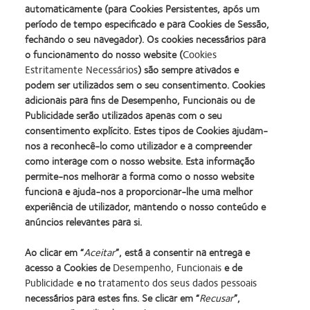
automaticamente (para Cookies Persistentes, após um
Irá receber um e-mail com um link, no qual terá que clicar para
período de tempo especificado e para Cookies de Sessão,
aceder à plataforma de Formação On-line CooperVision, na data e
fechando o seu navegador). Os cookies necessários para
o funcionamento do nosso website (
Cookies
hora indicadas.
Estritamente Necessários
) são sempre ativados e
podem ser utilizados sem o seu consentimento. Cookies
Deverá ter instalada a última versão do Flash Player, se não está
adicionais para fins de Desempenho, Funcionais ou de
certo de a ter, poderá consegui-la através do seguinte link:
Publicidade serão utilizados apenas com o seu
consentimento explícito. Estes tipos de Cookies ajudam-
Instalar versão mais recente do Adobe Flash Player
nos a reconhecê-lo como utilizador e a compreender
como interage com o nosso website. Esta informação
permite-nos melhorar a forma como o nosso website
Pode também aceder utilizando o seu dispositivo móvel
funciona e ajuda-nos a proporcionar-lhe uma melhor
(smartphone ou tablet), para isso basta fazer o download da
experiência de utilizador, mantendo o nosso conteúdo e
App
Webinato
disponível na Apple Store ou Google Play nos links
anúncios relevantes para si.
que pode ver de seguida.
Ao clicar em “
Aceitar
”, está a consentir na entrega e
Dispositivo ANDROID
acesso a Cookies de
Desempenho, Funcionais
e de
Publicidade
e no
tratamento dos seus dados pessoais
necessários para estes fins. Se clicar em “
Recusar
”,
Dispositivo APPLE (iPhone ou iPad)