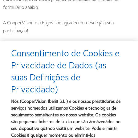
formulário abaixo.
A CooperVision e a Ergovisão agradecem desde já a sua
participação!!
Temas e datas disponíveis:
Consentimento de Cookies e
(DISPONÍVEL) Segunda-feira 19 de fevereiro de 2018 das
Privacidade de Dados (as
16:30 às 17:30 horas Adaptação de Lentes de contacto
suas Definições de
Ergolens Multifocais
Privacidade)
(DISPONÍVEL) Sexta-feira 23 de fevereiro de 2018 das
11:00 às 12:00 horas Adaptação de Lentes de contacto
Nós (CooperVision Iberia S.L.) e os nossos prestadores de
serviços nomeados utilizamos Cookies e tecnologias de
Ergolens Multifocais
seguimento semelhantes no nosso website. Os cookies
são pequenos ficheiros de texto que são armazenados no
Após a inscrição irá aparecer no seu monitor uma mensagem
seu dispositivo quando visita um website. Pode eliminar
indicando o sucesso da mesma.
Cookies a qualquer momento ou eliminá-los