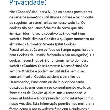
Privacidade)
Learn
Learn
o
Lentes
more
more
melhor
de
about
about
Nós (CooperVision Iberia S.L.) e os nossos prestadores
produto
Contacto
2012
2011
de serviços nomeados utilizamos Cookies e tecnologias
com
(2013)
&
Best
MyDay™
de seguimento semelhantes no nosso website. Os
2010
Factory
(2013)
cookies são pequenos ficheiros de texto que são
Melhores
Awards
Learn
armazenados no seu dispositivo quando visita um
Empresas
(2011)
Learn
more
para
website. Pode eliminar Cookies a qualquer momento ou
more
about
Líderes
eliminá-los automaticamente (para Cookies
about
ODMA
(2012)
2012
Persistentes, após um período de tempo especificado e
2011
Manufacturing
(2011)
para Cookies de Sessão, fechando o seu navegador). Os
Learn
Learn
Leadership
more
cookies necessários para o funcionamento do nosso
more
100
about
website (
Cookies Estritamente Necessários
) são
about
(ML
2012
Prémio
100)
sempre ativados e podem ser utilizados sem o seu
REBRAND
da
Award
consentimento. Cookies adicionais para fins de
100®
Industria
(2012)
Desempenho, Funcionais ou de Publicidade serão
Global
da
Award
utilizados apenas com o seu consentimento explícito.
BCLA
(2012)
Estes tipos de Cookies ajudam-nos a reconhecê-lo
como utilizador e a compreender como interage com o
nosso website. Esta informação permite-nos melhorar a
Os nossos produtos
forma como o nosso website funciona e ajuda-nos a