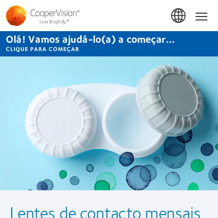
Passar
para
Início
o
conteúdo
Olá! Vamos ajudá-lo(a) a começar...
principal
CLIQUE PARA COMEÇAR
Lentes de contacto mensais