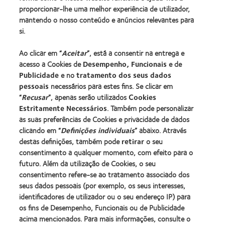
Tecnologia de lentes de contacto
proporcionar-lhe uma melhor experiência de utilizador,
Encontre as suas lentes
mantendo o nosso conteúdo e anúncios relevantes para
si.
Procurar um centro
Ao clicar em “
Aceitar
”, está a consentir na entrega e
acesso a Cookies de
Desempenho, Funcionais
e de
Lentes de contacto e a visão
Publicidade
e no
tratamento dos seus dados
pessoais
necessários para estes fins. Se clicar em
Novo utilizador
“
Recusar
”, apenas serão utilizados
Cookies
Utilizador experiente
Estritamente Necessários
. Também pode personalizar
Blog
as suas preferências de Cookies e privacidade de dados
clicando em “
Definições individuais
” abaixo. Através
destas definições, também pode
retirar
o seu
Sobre a CooperVision
consentimento a qualquer momento, com efeito para o
Carreiras na CooperVision
futuro. Além da utilização de Cookies, o seu
consentimento refere-se ao tratamento associado dos
Centro de Notícias
seus dados pessoais (por exemplo, os seus interesses,
Contacte-nos
identificadores de utilizador ou o seu endereço IP) para
os fins de Desempenho, Funcionais ou de Publicidade
acima mencionados. Para mais informações, consulte o
Legal