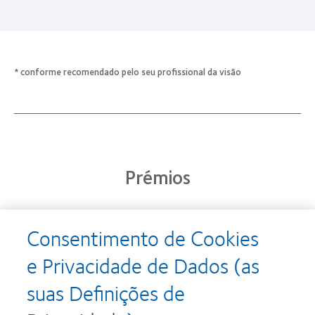
* conforme recomendado pelo seu profissional da visão
Prémios
Consentimento de Cookies
Learn
Learn
more
more
e Privacidade de Dados (as
about
about
Prémio
Produto
suas Definições de
Silmo
do
d’Or
Ano
para
para