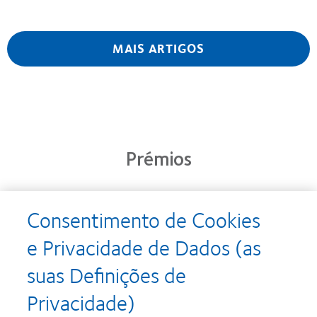
MAIS ARTIGOS
Prémios
Consentimento de Cookies
Learn
Learn
more
more
e Privacidade de Dados (as
about
about
Prémio
Produto
suas Definições de
Silmo
do
d’Or
Ano
Privacidade)
para
para
Learn
Learn
o
Lentes