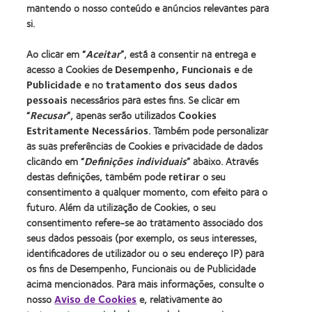
Encontre as suas lentes
mantendo o nosso conteúdo e anúncios relevantes para
si.
Procurar um centro
Ao clicar em “
Aceitar
”, está a consentir na entrega e
acesso a Cookies de
Desempenho, Funcionais
e de
Lentes de contacto e a visão
Publicidade
e no
tratamento dos seus dados
pessoais
necessários para estes fins. Se clicar em
Novo utilizador
“
Recusar
”, apenas serão utilizados
Cookies
Utilizador experiente
Estritamente Necessários
. Também pode personalizar
Blog
as suas preferências de Cookies e privacidade de dados
clicando em “
Definições individuais
” abaixo. Através
destas definições, também pode
retirar
o seu
Sobre a CooperVision
consentimento a qualquer momento, com efeito para o
Carreiras na CooperVision
futuro. Além da utilização de Cookies, o seu
consentimento refere-se ao tratamento associado dos
Centro de Notícias
seus dados pessoais (por exemplo, os seus interesses,
Contacte-nos
identificadores de utilizador ou o seu endereço IP) para
os fins de Desempenho, Funcionais ou de Publicidade
acima mencionados. Para mais informações, consulte o
Legal
nosso
Aviso de Cookies
e, relativamente ao
Política de privacidade