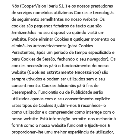
more
more
melhor
de
about
about
Nós (CooperVision Iberia S.L.) e os nossos prestadores
produto
Contacto
2012
2011
de serviços nomeados utilizamos Cookies e tecnologias
com
(2013)
&
Best
MyDay™
de seguimento semelhantes no nosso website. Os
2010
Factory
(2013)
cookies são pequenos ficheiros de texto que são
Melhores
Awards
Learn
armazenados no seu dispositivo quando visita um
Empresas
(2011)
Learn
more
para
website. Pode eliminar Cookies a qualquer momento ou
more
about
Líderes
eliminá-los automaticamente (para Cookies
about
ODMA
(2012)
2012
Persistentes, após um período de tempo especificado e
2011
Manufacturing
(2011)
para Cookies de Sessão, fechando o seu navegador). Os
Learn
Learn
Leadership
more
cookies necessários para o funcionamento do nosso
more
100
about
website (
Cookies Estritamente Necessários
) são
about
(ML
2012
Prémio
100)
sempre ativados e podem ser utilizados sem o seu
REBRAND
da
Award
consentimento. Cookies adicionais para fins de
100®
Industria
(2012)
Desempenho, Funcionais ou de Publicidade serão
Global
da
Award
utilizados apenas com o seu consentimento explícito.
BCLA
(2012)
Estes tipos de Cookies ajudam-nos a reconhecê-lo
como utilizador e a compreender como interage com o
nosso website. Esta informação permite-nos melhorar a
Os nossos produtos
forma como o nosso website funciona e ajuda-nos a
Tecnologia de lentes de contacto
proporcionar-lhe uma melhor experiência de utilizador,