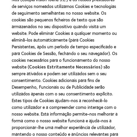
produto
Contacto
2012
2011
de serviços nomeados utilizamos Cookies e tecnologias
com
(2013)
&
Best
MyDay™
de seguimento semelhantes no nosso website. Os
2010
Factory
(2013)
cookies são pequenos ficheiros de texto que são
Melhores
Awards
Learn
armazenados no seu dispositivo quando visita um
Empresas
(2011)
Learn
more
para
website. Pode eliminar Cookies a qualquer momento ou
more
about
Líderes
eliminá-los automaticamente (para Cookies
about
ODMA
(2012)
2012
Persistentes, após um período de tempo especificado e
2011
Manufacturing
(2011)
para Cookies de Sessão, fechando o seu navegador). Os
Learn
Learn
Leadership
more
cookies necessários para o funcionamento do nosso
more
100
about
website (
Cookies Estritamente Necessários
) são
about
(ML
2012
Prémio
100)
sempre ativados e podem ser utilizados sem o seu
REBRAND
da
Award
consentimento. Cookies adicionais para fins de
100®
Industria
(2012)
Desempenho, Funcionais ou de Publicidade serão
Global
da
Award
utilizados apenas com o seu consentimento explícito.
BCLA
(2012)
Estes tipos de Cookies ajudam-nos a reconhecê-lo
como utilizador e a compreender como interage com o
nosso website. Esta informação permite-nos melhorar a
Os nossos produtos
forma como o nosso website funciona e ajuda-nos a
Tecnologia de lentes de contacto
proporcionar-lhe uma melhor experiência de utilizador,
Encontre as suas lentes
mantendo o nosso conteúdo e anúncios relevantes para