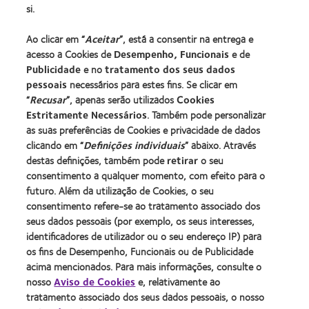
si.
Procurar um centro
Ao clicar em “
Aceitar
”, está a consentir na entrega e
acesso a Cookies de
Desempenho, Funcionais
e de
Lentes de contacto e a visão
Publicidade
e no
tratamento dos seus dados
pessoais
necessários para estes fins. Se clicar em
Novo utilizador
“
Recusar
”, apenas serão utilizados
Cookies
Utilizador experiente
Estritamente Necessários
. Também pode personalizar
Blog
as suas preferências de Cookies e privacidade de dados
clicando em “
Definições individuais
” abaixo. Através
destas definições, também pode
retirar
o seu
Sobre a CooperVision
consentimento a qualquer momento, com efeito para o
Carreiras na CooperVision
futuro. Além da utilização de Cookies, o seu
consentimento refere-se ao tratamento associado dos
Centro de Notícias
seus dados pessoais (por exemplo, os seus interesses,
Contacte-nos
identificadores de utilizador ou o seu endereço IP) para
os fins de Desempenho, Funcionais ou de Publicidade
acima mencionados. Para mais informações, consulte o
Legal
nosso
Aviso de Cookies
e, relativamente ao
Política de privacidade
tratamento associado dos seus dados pessoais, o nosso