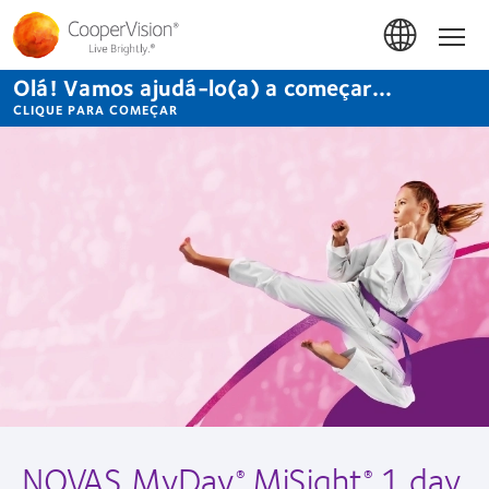
Passar
para
Início
o
conteúdo
Olá! Vamos ajudá-lo(a) a começar...
principal
CLIQUE PARA COMEÇAR
Lentes
de
Contacto
NOVAS MyDay
MiSight
1 day
®
®