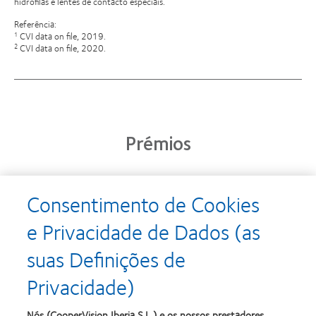
hidrófilas e lentes de contacto especiais.
Referência:
CVI data on file, 2019.
1
CVI data on file, 2020.
2
Prémios
Consentimento de Cookies
Learn
Learn
more
more
e Privacidade de Dados (as
about
about
Prémio
Produto
suas Definições de
Silmo
do
d’Or
Ano
Privacidade)
para
para
Learn
Learn
o
Lentes
more
more
melhor
de
about
about
Nós (CooperVision Iberia S.L.) e os nossos prestadores