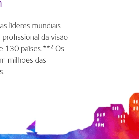
n
s líderes mundiais
profissional da visão
de 130 países.**
Os
2
am milhões das
s.