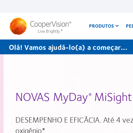
Passar
para
o
conteúdo
principal
PRODUTOS
PE
Olá! Vamos ajudá-lo(a) a começar...
Lentes
de
Contacto
NOVAS MyDay
MiSight
®
DESEMPENHO E EFICÁCIA. Até 4 vez
oxigénio*