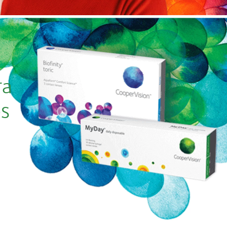
ra
os