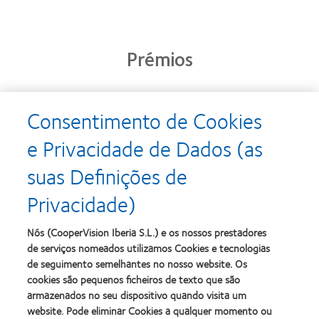
Prémios
Consentimento de Cookies
Learn
Learn
more
more
e Privacidade de Dados (as
about
about
Prémio
Produto
suas Definições de
Silmo
do
d’Or
Ano
Privacidade)
para
para
Learn
Learn
o
Lentes
more
more
melhor
de
about
about
Nós (CooperVision Iberia S.L.) e os nossos prestadores
produto
Contacto
2012
2011
de serviços nomeados utilizamos Cookies e tecnologias
com
(2013)
&
Best
MyDay™
de seguimento semelhantes no nosso website. Os
2010
Factory
(2013)
cookies são pequenos ficheiros de texto que são
Melhores
Awards
Learn
armazenados no seu dispositivo quando visita um
Empresas
(2011)
Learn
more
para
website. Pode eliminar Cookies a qualquer momento ou
more
about