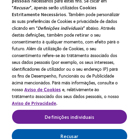
pessoais
necessários para estes fins. Se clicar em
Novo utilizador
“
Recusar
”, apenas serão utilizados
Cookies
Utilizador experiente
Estritamente Necessários
. Também pode personalizar
Blog
as suas preferências de Cookies e privacidade de dados
clicando em “
Definições individuais
” abaixo. Através
destas definições, também pode
retirar
o seu
Sobre a CooperVision
consentimento a qualquer momento, com efeito para o
Carreiras na CooperVision
futuro. Além da utilização de Cookies, o seu
consentimento refere-se ao tratamento associado dos
Centro de Notícias
seus dados pessoais (por exemplo, os seus interesses,
Contacte-nos
identificadores de utilizador ou o seu endereço IP) para
os fins de Desempenho, Funcionais ou de Publicidade
acima mencionados. Para mais informações, consulte o
Legal
nosso
Aviso de Cookies
e, relativamente ao
Política de privacidade
tratamento associado dos seus dados pessoais, o nosso
Aviso de Privacidade
.
Aviso de cookies
Termos de serviço
Definições individuais
Gerir preferências de cookies
Recusar