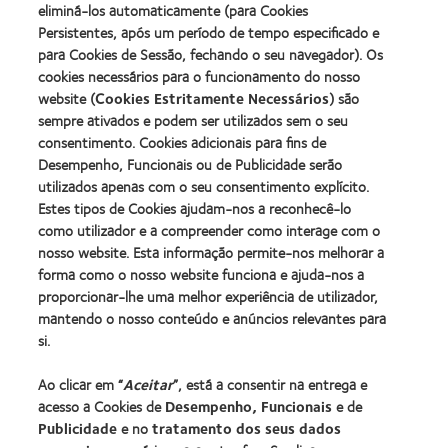
Líderes
eliminá-los automaticamente (para Cookies
about
ODMA
(2012)
2012
Persistentes, após um período de tempo especificado e
2011
Manufacturing
(2011)
para Cookies de Sessão, fechando o seu navegador). Os
Learn
Learn
Leadership
more
cookies necessários para o funcionamento do nosso
more
100
about
website (
Cookies Estritamente Necessários
) são
about
(ML
2012
Prémio
100)
sempre ativados e podem ser utilizados sem o seu
REBRAND
da
Award
consentimento. Cookies adicionais para fins de
100®
Industria
(2012)
Desempenho, Funcionais ou de Publicidade serão
Global
da
Award
utilizados apenas com o seu consentimento explícito.
BCLA
(2012)
Estes tipos de Cookies ajudam-nos a reconhecê-lo
como utilizador e a compreender como interage com o
nosso website. Esta informação permite-nos melhorar a
Os nossos produtos
forma como o nosso website funciona e ajuda-nos a
Tecnologia de lentes de contacto
proporcionar-lhe uma melhor experiência de utilizador,
Encontre as suas lentes
mantendo o nosso conteúdo e anúncios relevantes para
si.
Procurar um centro
Ao clicar em “
Aceitar
”, está a consentir na entrega e
acesso a Cookies de
Desempenho, Funcionais
e de
Lentes de contacto e a visão
Publicidade
e no
tratamento dos seus dados