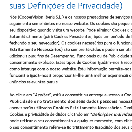
more
more
more
suas Definições de Privacidade)
about
about
about
Prémio
Produto
2012
Nós (CooperVision Iberia S.L.) e os nossos prestadores de serviço
Silmo
do
&
d’Or
Ano
2010
seguimento semelhantes no nosso website. Os cookies são pequeno
para
para
Melhores
seu dispositivo quando visita um website. Pode eliminar Cookies 
o
Lentes
Empresas
automaticamente (para Cookies Persistentes, após um período de 
melhor
de
para
fechando o seu navegador). Os cookies necessários para o funcio
produto
Contacto
Líderes
com
(2013)
(2012)
Estritamente Necessários
) são sempre ativados e podem ser uti
MyDay™
adicionais para fins de Desempenho, Funcionais ou de Publicidade 
(2013)
consentimento explícito. Estes tipos de Cookies ajudam-nos a rec
Os nossos produtos
Lentes de
como interage com o nosso website. Esta informação permite-nos
Tecnologia de lentes de contacto
Novo util
funciona e ajuda-nos a proporcionar-lhe uma melhor experiência d
Encontre as suas lentes
Utilizado
anúncios relevantes para si.
Blog
Ao clicar em “
Aceitar
”, está a consentir na entrega e acesso a Co
Publicidade
e no
tratamento dos seus dados pessoais
necessár
Procurar um centro
apenas serão utilizados
Cookies Estritamente Necessários
. Tam
Cookies e privacidade de dados clicando em “
Definições individua
pode
retirar
o seu consentimento a qualquer momento, com efeito 
o seu consentimento refere-se ao tratamento associado dos seus d