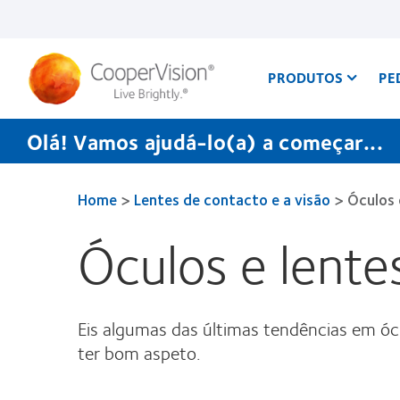
Passar
para
o
conteúdo
principal
PRODUTOS
PE
Olá! Vamos ajudá-lo(a) a começar...
Home
>
Lentes de contacto e a visão
>
Óculos 
Óculos e lent
Eis algumas das últimas tendências em ó
ter bom aspeto.