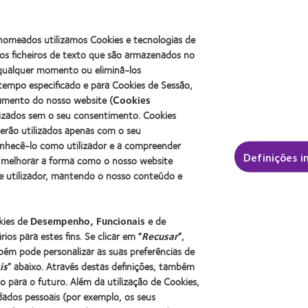
more
Learn
more
about
more
about
2011
about
ODMA
s nomeados utilizamos Cookies e tecnologias de
Best
2012
2011
Factory
s ficheiros de texto que são armazenados no
Manufacturing
(2011)
Awards
Leadership
a qualquer momento ou eliminá-los
(2011)
100
tempo especificado e para Cookies de Sessão,
(ML
namento do nosso website (
Cookies
100)
lizados sem o seu consentimento. Cookies
Award
serão utilizados apenas com o seu
(2012)
onhecê-lo como utilizador e a compreender
 contacto e a visão
Sobre a CooperVision
Definições i
 melhorar a forma como o nosso website
izador
Carreiras na CooperVision
e utilizador, mantendo o nosso conteúdo e
r experiente
Centro de Notícias
Contacte-nos
okies de
Desempenho, Funcionais
e de
ios para estes fins. Se clicar em “
Recusar
”,
bém pode personalizar as suas preferências de
is
” abaixo. Através destas definições, também
para o futuro. Além da utilização de Cookies,
ados pessoais (por exemplo, os seus