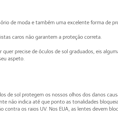
sório de moda e também uma excelente forma de pro
listas caros não garantem a proteção correta.
r quer precise de óculos de sol graduados, eis algu
seu aspeto.
culos de sol protegem os nossos olhos dos danos cau
te não indica até que ponto as tonalidades bloqueiam
ão contra os raios UV. Nos EUA, as lentes devem blo