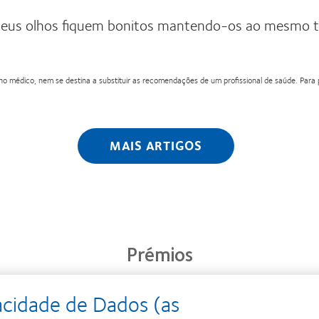
 seus olhos fiquem bonitos mantendo-os ao mesmo t
 médico, nem se destina a substituir as recomendações de um profissional de saúde. Para pe
MAIS ARTIGOS
Prémios
acidade de Dados (as
Learn
Learn