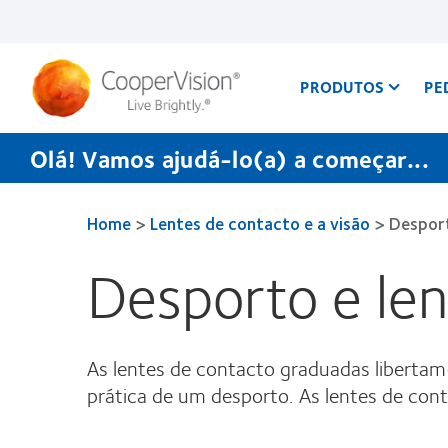
Passar
para
o
conteúdo
principal
PRODUTOS
PE
Olá! Vamos ajudá-lo(a) a começar...
Home
>
Lentes de contacto e a visão
>
Desport
Desporto e len
As lentes de contacto graduadas liberta
prática de um desporto. As lentes de con