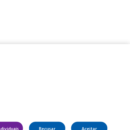
Learn
Learn
more
more
about
about
2012
Prémio
REBRAND
da
100®
Industria
Global
da
Award
BCLA
(2012)
Legal
ndividuais
Recusar
Aceitar