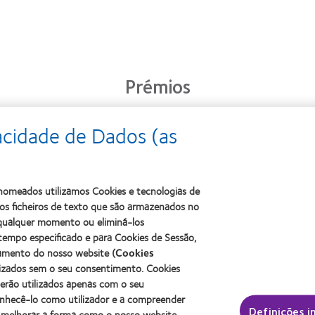
Prémios
acidade de Dados (as
Learn
Learn
more
Learn
more
about
more
about
2011
about
ODMA
s nomeados utilizamos Cookies e tecnologias de
Best
2012
2011
Factory
s ficheiros de texto que são armazenados no
Manufacturing
(2011)
Awards
Leadership
a qualquer momento ou eliminá-los
(2011)
100
tempo especificado e para Cookies de Sessão,
(ML
namento do nosso website (
Cookies
100)
lizados sem o seu consentimento. Cookies
Award
serão utilizados apenas com o seu
(2012)
onhecê-lo como utilizador e a compreender
 contacto e a visão
Sobre a CooperVision
Definições i
 melhorar a forma como o nosso website