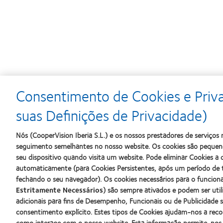
Consentimento de Cookies e Priv
Learn
Learn
Learn
more
more
more
suas Definições de Privacidade)
about
about
about
Prémio
Produto
2012
Nós (CooperVision Iberia S.L.) e os nossos prestadores de serviço
Silmo
do
&
d’Or
Ano
2010
seguimento semelhantes no nosso website. Os cookies são pequeno
para
para
Melhores
seu dispositivo quando visita um website. Pode eliminar Cookies 
o
Lentes
Empresas
automaticamente (para Cookies Persistentes, após um período de 
melhor
de
para
fechando o seu navegador). Os cookies necessários para o funcio
produto
Contacto
Líderes
com
(2013)
(2012)
Estritamente Necessários
) são sempre ativados e podem ser uti
MyDay™
adicionais para fins de Desempenho, Funcionais ou de Publicidade 
(2013)
consentimento explícito. Estes tipos de Cookies ajudam-nos a rec
Os nossos produtos
Lentes de
como interage com o nosso website. Esta informação permite-nos