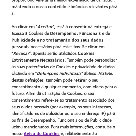
Encontre as suas lentes
mantendo o nosso conteúdo e anúncios relevantes para
si.
Procurar um centro
Ao clicar em “
Aceitar
”, está a consentir na entrega e
acesso a Cookies de
Desempenho, Funcionais
e de
Lentes de contacto e a visão
Publicidade
e no
tratamento dos seus dados
pessoais
necessários para estes fins. Se clicar em
Novo utilizador
“
Recusar
”, apenas serão utilizados
Cookies
Utilizador experiente
Estritamente Necessários
. Também pode personalizar
Blog
as suas preferências de Cookies e privacidade de dados
clicando em “
Definições individuais
” abaixo. Através
destas definições, também pode
retirar
o seu
Sobre a CooperVision
consentimento a qualquer momento, com efeito para o
Carreiras na CooperVision
futuro. Além da utilização de Cookies, o seu
consentimento refere-se ao tratamento associado dos
Centro de Notícias
seus dados pessoais (por exemplo, os seus interesses,
Contacte-nos
identificadores de utilizador ou o seu endereço IP) para
os fins de Desempenho, Funcionais ou de Publicidade
acima mencionados. Para mais informações, consulte o
Legal
nosso
Aviso de Cookies
e, relativamente ao