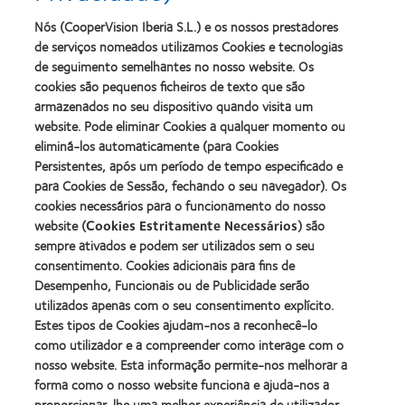
more
more
melhor
de
about
about
Nós (CooperVision Iberia S.L.) e os nossos prestadores
produto
Contacto
2012
2011
de serviços nomeados utilizamos Cookies e tecnologias
com
(2013)
&
Best
MyDay™
de seguimento semelhantes no nosso website. Os
2010
Factory
(2013)
cookies são pequenos ficheiros de texto que são
Melhores
Awards
Learn
armazenados no seu dispositivo quando visita um
Empresas
(2011)
Learn
more
para
website. Pode eliminar Cookies a qualquer momento ou
more
about
Líderes
eliminá-los automaticamente (para Cookies
about
ODMA
(2012)
2012
Persistentes, após um período de tempo especificado e
2011
Manufacturing
(2011)
para Cookies de Sessão, fechando o seu navegador). Os
Learn
Learn
Leadership
more
cookies necessários para o funcionamento do nosso
more
100
about
website (
Cookies Estritamente Necessários
) são
about
(ML
2012
Prémio
100)
sempre ativados e podem ser utilizados sem o seu
REBRAND
da
Award
consentimento. Cookies adicionais para fins de
100®
Industria
(2012)
Desempenho, Funcionais ou de Publicidade serão
Global
da
Award
utilizados apenas com o seu consentimento explícito.
BCLA
(2012)
Estes tipos de Cookies ajudam-nos a reconhecê-lo
como utilizador e a compreender como interage com o
nosso website. Esta informação permite-nos melhorar a
Os nossos produtos
forma como o nosso website funciona e ajuda-nos a
Tecnologia de lentes de contacto
proporcionar-lhe uma melhor experiência de utilizador,