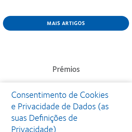
MAIS ARTIGOS
Prémios
Consentimento de Cookies
Learn
Learn
more
more
e Privacidade de Dados (as
about
about
Prémio
Produto
suas Definições de
Silmo
do
d’Or
Ano
Privacidade)
para
para
Learn
Learn
o
Lentes