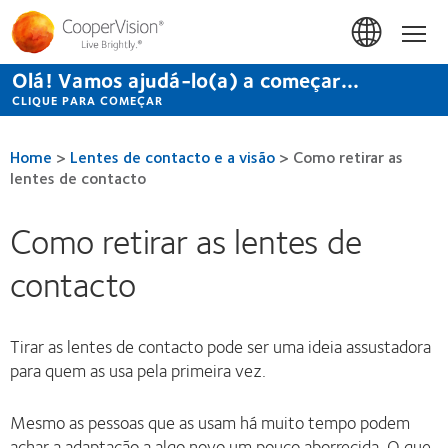
Passar
para
Início
o
conteúdo
Olá! Vamos ajudá-lo(a) a começar...
principal
CLIQUE PARA COMEÇAR
Home
>
Lentes de contacto e a visão
>
Como retirar as
lentes de contacto
Como retirar as lentes de
contacto
Tirar as lentes de contacto pode ser uma ideia assustadora
para quem as usa pela primeira vez.
Mesmo as pessoas que as usam há muito tempo podem
achar a adaptação a algo novo um pouco aborrecida. O que