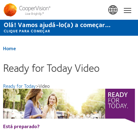
Passar
para
Início
o
conteúdo
Olá! Vamos ajudá-lo(a) a começar...
principal
CLIQUE PARA COMEÇAR
Home
Ready for Today Video
Ready for Today
>
Video
Está preparado?