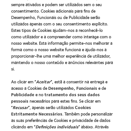
2012
Prémio
100)
sempre ativados e podem ser utilizados sem o seu
REBRAND
da
Award
consentimento. Cookies adicionais para fins de
100®
Industria
(2012)
Desempenho, Funcionais ou de Publicidade serão
Global
da
Award
utilizados apenas com o seu consentimento explícito.
BCLA
(2012)
Estes tipos de Cookies ajudam-nos a reconhecê-lo
como utilizador e a compreender como interage com o
nosso website. Esta informação permite-nos melhorar a
Os nossos produtos
forma como o nosso website funciona e ajuda-nos a
Tecnologia de lentes de contacto
proporcionar-lhe uma melhor experiência de utilizador,
Encontre as suas lentes
mantendo o nosso conteúdo e anúncios relevantes para
si.
Procurar um centro
Ao clicar em “
Aceitar
”, está a consentir na entrega e
acesso a Cookies de
Desempenho, Funcionais
e de
Lentes de contacto e a visão
Publicidade
e no
tratamento dos seus dados
pessoais
necessários para estes fins. Se clicar em
Novo utilizador
“
Recusar
”, apenas serão utilizados
Cookies
Utilizador experiente
Estritamente Necessários
. Também pode personalizar
Blog
as suas preferências de Cookies e privacidade de dados
clicando em “
Definições individuais
” abaixo. Através