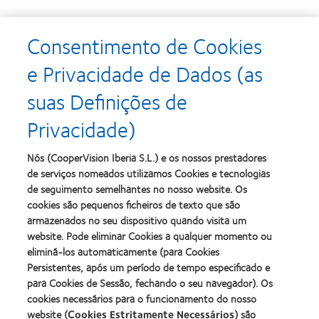
Consentimento de Cookies
Learn
Learn
more
more
e Privacidade de Dados (as
about
about
Prémio
Produto
suas Definições de
Silmo
do
d’Or
Ano
Privacidade)
para
para
Learn
Learn
o
Lentes
more
more
melhor
de
about
about
Nós (CooperVision Iberia S.L.) e os nossos prestadores
produto
Contacto
2012
2011
de serviços nomeados utilizamos Cookies e tecnologias
com
(2013)
&
Best
MyDay™
de seguimento semelhantes no nosso website. Os
2010
Factory
(2013)
cookies são pequenos ficheiros de texto que são
Melhores
Awards
Learn
armazenados no seu dispositivo quando visita um
Empresas
(2011)
Learn
more
para
website. Pode eliminar Cookies a qualquer momento ou
more
about
Líderes
eliminá-los automaticamente (para Cookies
about
ODMA
(2012)
2012
Persistentes, após um período de tempo especificado e
2011
Manufacturing
(2011)
para Cookies de Sessão, fechando o seu navegador). Os
Learn
Learn
Leadership
more
cookies necessários para o funcionamento do nosso
more
100
about
website (
Cookies Estritamente Necessários
) são
about
(ML