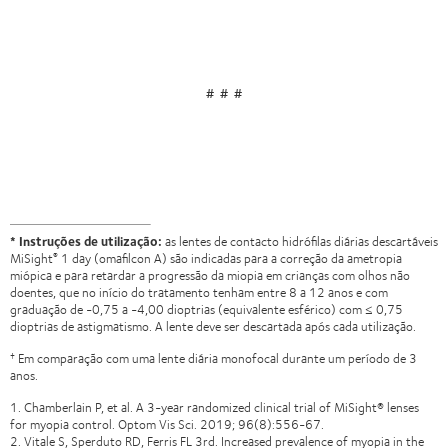
# # #
*
Instruções de utilização:
as lentes de contacto hidrófilas diárias descartáveis
MiSight
1 day (omafilcon A) são indicadas para a correção da ametropia
®
miópica e para retardar a progressão da miopia em crianças com olhos não
doentes, que no início do tratamento tenham entre 8 a 12 anos e com
graduação de -0,75 a -4,00 dioptrias (equivalente esférico) com ≤ 0,75
dioptrias de astigmatismo. A lente deve ser descartada após cada utilização.
Em comparação com uma lente diária monofocal durante um período de 3
†
anos.
1. Chamberlain P, et al. A 3-year randomized clinical trial of MiSight® lenses
for myopia control. Optom Vis Sci. 2019; 96(8):556-67.
2. Vitale S, Sperduto RD, Ferris FL 3rd. Increased prevalence of myopia in the