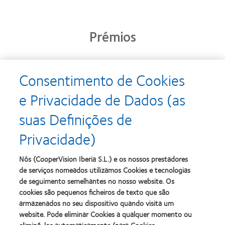
Prémios
Consentimento de Cookies
Learn
Learn
more
more
e Privacidade de Dados (as
about
about
Prémio
Produto
suas Definições de
Silmo
do
d’Or
Ano
Privacidade)
para
para
Learn
Learn
o
Lentes
more
more
melhor
de
about
about
Nós (CooperVision Iberia S.L.) e os nossos prestadores
produto
Contacto
2012
2011
de serviços nomeados utilizamos Cookies e tecnologias
com
(2013)
&
Best
MyDay™
de seguimento semelhantes no nosso website. Os
2010
Factory
(2013)
cookies são pequenos ficheiros de texto que são
Melhores
Awards
Learn
armazenados no seu dispositivo quando visita um
Empresas
(2011)
Learn
more
para
website. Pode eliminar Cookies a qualquer momento ou
more
about
Líderes