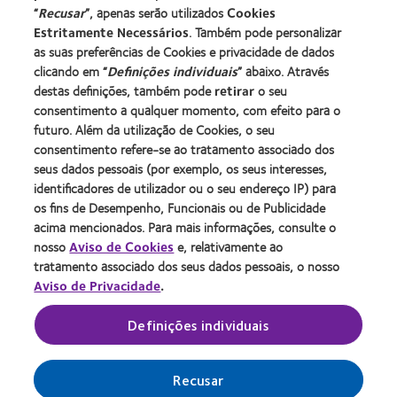
“
Recusar
”, apenas serão utilizados
Cookies
Utilizador experiente
Estritamente Necessários
. Também pode personalizar
Blog
as suas preferências de Cookies e privacidade de dados
clicando em “
Definições individuais
” abaixo. Através
destas definições, também pode
retirar
o seu
Sobre a CooperVision
consentimento a qualquer momento, com efeito para o
Carreiras na CooperVision
futuro. Além da utilização de Cookies, o seu
consentimento refere-se ao tratamento associado dos
Centro de Notícias
seus dados pessoais (por exemplo, os seus interesses,
Contacte-nos
identificadores de utilizador ou o seu endereço IP) para
os fins de Desempenho, Funcionais ou de Publicidade
acima mencionados. Para mais informações, consulte o
Legal
nosso
Aviso de Cookies
e, relativamente ao
Política de privacidade
tratamento associado dos seus dados pessoais, o nosso
Aviso de Privacidade
.
Aviso de cookies
Termos de serviço
Definições individuais
Gerir preferências de cookies
Recusar