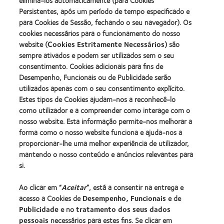
eliminá-los automaticamente (para Cookies
about
ODMA
(2012)
2012
Persistentes, após um período de tempo especificado e
2011
Manufacturing
(2011)
para Cookies de Sessão, fechando o seu navegador). Os
Learn
Learn
Leadership
more
cookies necessários para o funcionamento do nosso
more
100
about
website (
Cookies Estritamente Necessários
) são
about
(ML
2012
Prémio
100)
sempre ativados e podem ser utilizados sem o seu
REBRAND
da
Award
consentimento. Cookies adicionais para fins de
100®
Industria
(2012)
Desempenho, Funcionais ou de Publicidade serão
Global
da
Award
utilizados apenas com o seu consentimento explícito.
BCLA
(2012)
Estes tipos de Cookies ajudam-nos a reconhecê-lo
como utilizador e a compreender como interage com o
nosso website. Esta informação permite-nos melhorar a
Os nossos produtos
forma como o nosso website funciona e ajuda-nos a
Tecnologia de lentes de contacto
proporcionar-lhe uma melhor experiência de utilizador,
Encontre as suas lentes
mantendo o nosso conteúdo e anúncios relevantes para
si.
Procurar um centro
Ao clicar em “
Aceitar
”, está a consentir na entrega e
acesso a Cookies de
Desempenho, Funcionais
e de
Lentes de contacto e a visão
Publicidade
e no
tratamento dos seus dados
pessoais
necessários para estes fins. Se clicar em
Novo utilizador