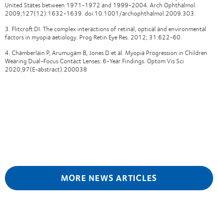
United States between 1971-1972 and 1999-2004. Arch Ophthalmol.
2009;127(12):1632-1639. doi:10.1001/archophthalmol.2009.303.
3. Flitcroft DI. The complex interactions of retinal, optical and environmental
factors in myopia aetiology. Prog Retin Eye Res. 2012; 31:622-60.
4. Chamberlain P, Arumugam B, Jones D et al. Myopia Progression in Children
Wearing Dual-Focus Contact Lenses: 6-Year Findings. Optom Vis Sci
2020;97(E-abstract):200038
MORE NEWS ARTICLES