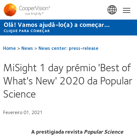
Passar
para
Início
o
conteúdo
Olá! Vamos ajudá-lo(a) a começar...
principal
CLIQUE PARA COMEÇAR
Home
>
News
>
News center: press-release
MiSight 1 day prémio 'Best of
What's New' 2020 da Popular
Science
Fevereiro 01, 2021
A prestigiada revista
Popular Science