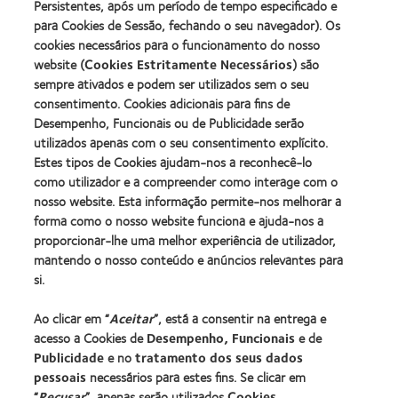
2012
Persistentes, após um período de tempo especificado e
2011
Manufacturing
(2011)
para Cookies de Sessão, fechando o seu navegador). Os
Learn
Learn
Leadership
more
cookies necessários para o funcionamento do nosso
more
100
about
website (
Cookies Estritamente Necessários
) são
about
(ML
2012
Prémio
100)
sempre ativados e podem ser utilizados sem o seu
REBRAND
da
Award
consentimento. Cookies adicionais para fins de
100®
Industria
(2012)
Desempenho, Funcionais ou de Publicidade serão
Global
da
Award
utilizados apenas com o seu consentimento explícito.
BCLA
(2012)
Estes tipos de Cookies ajudam-nos a reconhecê-lo
como utilizador e a compreender como interage com o
nosso website. Esta informação permite-nos melhorar a
Os nossos produtos
forma como o nosso website funciona e ajuda-nos a
Tecnologia de lentes de contacto
proporcionar-lhe uma melhor experiência de utilizador,
Encontre as suas lentes
mantendo o nosso conteúdo e anúncios relevantes para
si.
Procurar um centro
Ao clicar em “
Aceitar
”, está a consentir na entrega e
acesso a Cookies de
Desempenho, Funcionais
e de
Lentes de contacto e a visão
Publicidade
e no
tratamento dos seus dados
pessoais
necessários para estes fins. Se clicar em
Novo utilizador
“
Recusar
”, apenas serão utilizados
Cookies