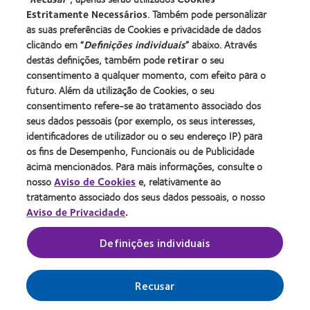
Utilizador experiente
Estritamente Necessários
. Também pode personalizar
Blog
as suas preferências de Cookies e privacidade de dados
clicando em “
Definições individuais
” abaixo. Através
destas definições, também pode
retirar
o seu
Sobre a CooperVision
consentimento a qualquer momento, com efeito para o
Carreiras na CooperVision
futuro. Além da utilização de Cookies, o seu
consentimento refere-se ao tratamento associado dos
Centro de Notícias
seus dados pessoais (por exemplo, os seus interesses,
Contacte-nos
identificadores de utilizador ou o seu endereço IP) para
os fins de Desempenho, Funcionais ou de Publicidade
acima mencionados. Para mais informações, consulte o
Legal
nosso
Aviso de Cookies
e, relativamente ao
Política de privacidade
tratamento associado dos seus dados pessoais, o nosso
Aviso de Privacidade
.
Aviso de cookies
Termos de serviço
Definições individuais
Gerir preferências de cookies
Recusar