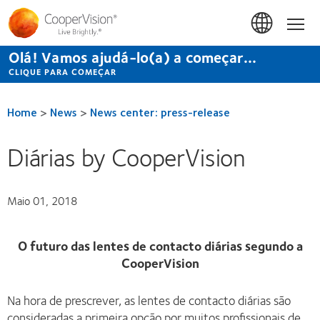
Passar
para
Início
o
conteúdo
Olá! Vamos ajudá-lo(a) a começar...
principal
CLIQUE PARA COMEÇAR
Home
>
News
>
News center: press-release
Diárias by CooperVision
Maio 01, 2018
O futuro das lentes de contacto diárias segundo a
CooperVision
Na hora de prescrever, as lentes de contacto diárias são
consideradas a primeira opção por muitos profissionais de