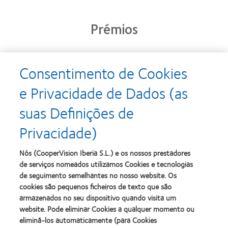
Prémios
Consentimento de Cookies
Learn
Learn
more
more
e Privacidade de Dados (as
about
about
Prémio
Produto
suas Definições de
Silmo
do
d’Or
Ano
Privacidade)
para
para
Learn
Learn
o
Lentes
more
more
melhor
de
about
about
Nós (CooperVision Iberia S.L.) e os nossos prestadores
produto
Contacto
2012
2011
de serviços nomeados utilizamos Cookies e tecnologias
com
(2013)
&
Best
MyDay™
de seguimento semelhantes no nosso website. Os
2010
Factory
(2013)
cookies são pequenos ficheiros de texto que são
Melhores
Awards
Learn
armazenados no seu dispositivo quando visita um
Empresas
(2011)
Learn
more
para
website. Pode eliminar Cookies a qualquer momento ou
more
about
Líderes
eliminá-los automaticamente (para Cookies
about
ODMA
(2012)