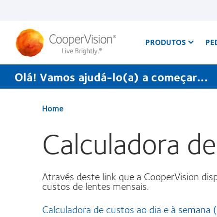
Passar
para
o
conteúdo
principal
PRODUTOS
PE
Olá! Vamos ajudá-lo(a) a começar...
Home
Calculadora d
Através deste link que a CooperVision disp
custos de lentes mensais.
Calculadora de custos ao dia e à semana (