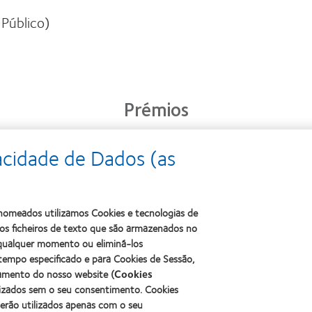
 Público)
Prémios
acidade de Dados (as
Learn
Learn
more
Learn
more
about
more
about
2011
about
ODMA
s nomeados utilizamos Cookies e tecnologias de
Best
2012
2011
Factory
s ficheiros de texto que são armazenados no
Manufacturing
(2011)
Awards
Leadership
a qualquer momento ou eliminá-los
(2011)
100
tempo especificado e para Cookies de Sessão,
(ML
namento do nosso website (
Cookies
100)
lizados sem o seu consentimento. Cookies
Award
serão utilizados apenas com o seu
(2012)