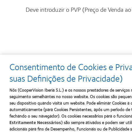
Deve introduzir o PVP (Preço de Venda ao
Consentimento de Cookies e Priv
Learn
Learn
Learn
more
more
more
suas Definições de Privacidade)
about
about
about
Prémio
Produto
2012
Nós (CooperVision Iberia S.L.) e os nossos prestadores de serviço
Silmo
do
&
d’Or
Ano
2010
seguimento semelhantes no nosso website. Os cookies são pequeno
para
para
Melhores
seu dispositivo quando visita um website. Pode eliminar Cookies 
o
Lentes
Empresas
automaticamente (para Cookies Persistentes, após um período de 
melhor
de
para
fechando o seu navegador). Os cookies necessários para o funcio
produto
Contacto
Líderes
com
(2013)
(2012)
Estritamente Necessários
) são sempre ativados e podem ser uti
MyDay™
adicionais para fins de Desempenho, Funcionais ou de Publicidade 