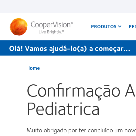
Passar
para
o
conteúdo
principal
PRODUTOS
PE
Olá! Vamos ajudá-lo(a) a começar...
Home
Confirmação A
Pediatrica
Muito obrigado por ter concluído um nov