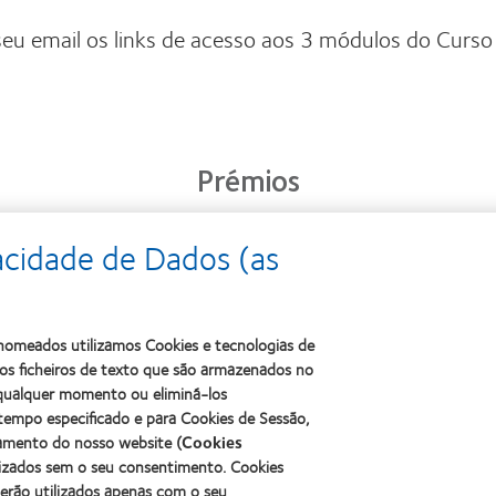
 seu email os links de acesso aos 3 módulos do Curs
Prémios
acidade de Dados (as
Learn
Learn
more
Learn
more
about
more
about
2011
about
ODMA
s nomeados utilizamos Cookies e tecnologias de
Best
2012
2011
Factory
s ficheiros de texto que são armazenados no
Manufacturing
(2011)
Awards
Leadership
a qualquer momento ou eliminá-los
(2011)
100
tempo especificado e para Cookies de Sessão,
(ML
namento do nosso website (
Cookies
100)
lizados sem o seu consentimento. Cookies
Award
serão utilizados apenas com o seu
(2012)