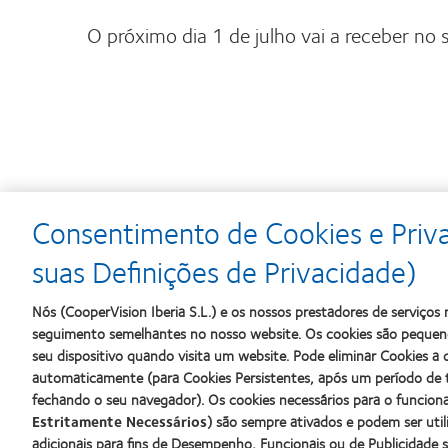
O próximo dia 1 de julho vai a receber no
Consentimento de Cookies e Priv
Learn
Learn
Learn
more
more
more
suas Definições de Privacidade)
about
about
about
Prémio
Produto
2012
Nós (CooperVision Iberia S.L.) e os nossos prestadores de serviço
Silmo
do
&
d’Or
Ano
2010
seguimento semelhantes no nosso website. Os cookies são pequeno
para
para
Melhores
seu dispositivo quando visita um website. Pode eliminar Cookies 
o
Lentes
Empresas
automaticamente (para Cookies Persistentes, após um período de 
melhor
de
para
fechando o seu navegador). Os cookies necessários para o funcio
produto
Contacto
Líderes
com
(2013)
(2012)
Estritamente Necessários
) são sempre ativados e podem ser uti
MyDay™
adicionais para fins de Desempenho, Funcionais ou de Publicidade 