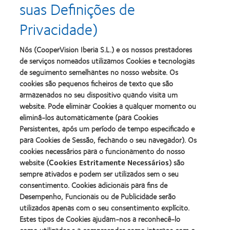
suas Definições de
Silmo
do
d’Or
Ano
Privacidade)
para
para
Learn
Learn
o
Lentes
more
more
melhor
de
about
about
Nós (CooperVision Iberia S.L.) e os nossos prestadores
produto
Contacto
2012
2011
de serviços nomeados utilizamos Cookies e tecnologias
com
(2013)
&
Best
MyDay™
de seguimento semelhantes no nosso website. Os
2010
Factory
(2013)
cookies são pequenos ficheiros de texto que são
Melhores
Awards
Learn
armazenados no seu dispositivo quando visita um
Empresas
(2011)
Learn
more
para
website. Pode eliminar Cookies a qualquer momento ou
more
about
Líderes
eliminá-los automaticamente (para Cookies
about
ODMA
(2012)
2012
Persistentes, após um período de tempo especificado e
2011
Manufacturing
(2011)
para Cookies de Sessão, fechando o seu navegador). Os
Learn
Learn
Leadership
more
cookies necessários para o funcionamento do nosso
more
100
about
website (
Cookies Estritamente Necessários
) são
about
(ML
2012
Prémio
100)
sempre ativados e podem ser utilizados sem o seu
REBRAND
da
Award
consentimento. Cookies adicionais para fins de
100®
Industria
(2012)
Desempenho, Funcionais ou de Publicidade serão
Global
da
Award
utilizados apenas com o seu consentimento explícito.
BCLA
(2012)
Estes tipos de Cookies ajudam-nos a reconhecê-lo