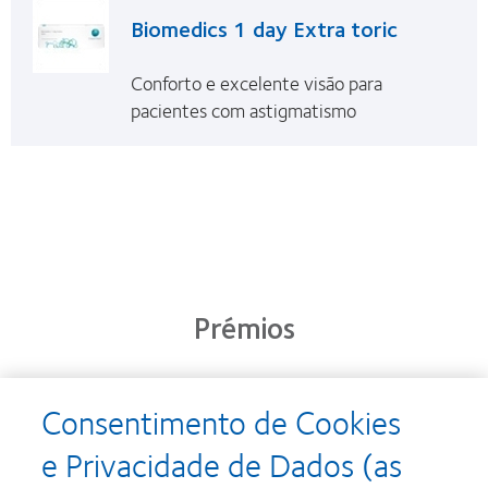
Biomedics 1 day Extra toric
Conforto e excelente visão para
pacientes com astigmatismo
Prémios
Consentimento de Cookies
Learn
Learn
more
more
e Privacidade de Dados (as
about
about
Prémio
Produto