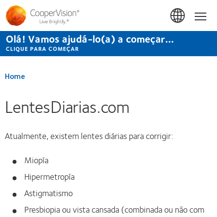
Passar
para
Início
o
conteúdo
Olá! Vamos ajudá-lo(a) a começar...
principal
CLIQUE PARA COMEÇAR
Home
LentesDiarias.com
Atualmente, existem lentes diárias para corrigir:
Miopía
Hipermetropía
Astigmatismo
Presbiopia ou vista cansada (combinada ou não com