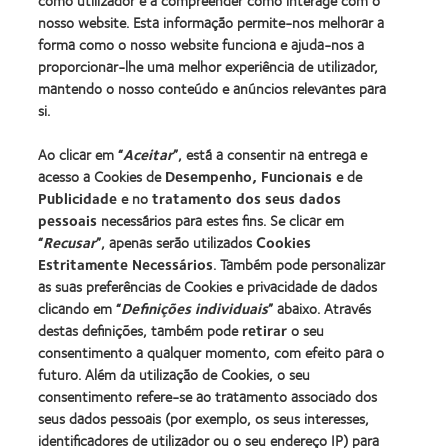
como utilizador e a compreender como interage com o
nosso website. Esta informação permite-nos melhorar a
Os nossos produtos
forma como o nosso website funciona e ajuda-nos a
Tecnologia de lentes de contacto
proporcionar-lhe uma melhor experiência de utilizador,
Encontre as suas lentes
mantendo o nosso conteúdo e anúncios relevantes para
si.
Procurar um centro
Ao clicar em “
Aceitar
”, está a consentir na entrega e
acesso a Cookies de
Desempenho, Funcionais
e de
Lentes de contacto e a visão
Publicidade
e no
tratamento dos seus dados
pessoais
necessários para estes fins. Se clicar em
Novo utilizador
“
Recusar
”, apenas serão utilizados
Cookies
Utilizador experiente
Estritamente Necessários
. Também pode personalizar
Blog
as suas preferências de Cookies e privacidade de dados
clicando em “
Definições individuais
” abaixo. Através
destas definições, também pode
retirar
o seu
Sobre a CooperVision
consentimento a qualquer momento, com efeito para o
Carreiras na CooperVision
futuro. Além da utilização de Cookies, o seu
consentimento refere-se ao tratamento associado dos
Centro de Notícias
seus dados pessoais (por exemplo, os seus interesses,
Contacte-nos
identificadores de utilizador ou o seu endereço IP) para