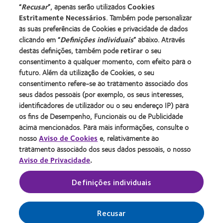
“
Recusar
”, apenas serão utilizados
Cookies
Utilizador experiente
Estritamente Necessários
. Também pode personalizar
Blog
as suas preferências de Cookies e privacidade de dados
clicando em “
Definições individuais
” abaixo. Através
destas definições, também pode
retirar
o seu
Sobre a CooperVision
consentimento a qualquer momento, com efeito para o
Carreiras na CooperVision
futuro. Além da utilização de Cookies, o seu
consentimento refere-se ao tratamento associado dos
Centro de Notícias
seus dados pessoais (por exemplo, os seus interesses,
Contacte-nos
identificadores de utilizador ou o seu endereço IP) para
os fins de Desempenho, Funcionais ou de Publicidade
acima mencionados. Para mais informações, consulte o
Legal
nosso
Aviso de Cookies
e, relativamente ao
Política de privacidade
tratamento associado dos seus dados pessoais, o nosso
Aviso de Privacidade
.
Aviso de cookies
Termos de serviço
Definições individuais
Gerir preferências de cookies
Recusar