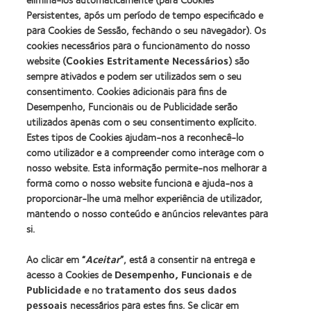
about
ODMA
(2012)
2012
Persistentes, após um período de tempo especificado e
2011
Manufacturing
(2011)
para Cookies de Sessão, fechando o seu navegador). Os
Learn
Learn
Leadership
more
cookies necessários para o funcionamento do nosso
more
100
about
website (
Cookies Estritamente Necessários
) são
about
(ML
2012
Prémio
100)
sempre ativados e podem ser utilizados sem o seu
REBRAND
da
Award
consentimento. Cookies adicionais para fins de
100®
Industria
(2012)
Desempenho, Funcionais ou de Publicidade serão
Global
da
Award
utilizados apenas com o seu consentimento explícito.
BCLA
(2012)
Estes tipos de Cookies ajudam-nos a reconhecê-lo
como utilizador e a compreender como interage com o
nosso website. Esta informação permite-nos melhorar a
Os nossos produtos
forma como o nosso website funciona e ajuda-nos a
Tecnologia de lentes de contacto
proporcionar-lhe uma melhor experiência de utilizador,
Encontre as suas lentes
mantendo o nosso conteúdo e anúncios relevantes para
si.
Procurar um centro
Ao clicar em “
Aceitar
”, está a consentir na entrega e
acesso a Cookies de
Desempenho, Funcionais
e de
Lentes de contacto e a visão
Publicidade
e no
tratamento dos seus dados
pessoais
necessários para estes fins. Se clicar em
Novo utilizador