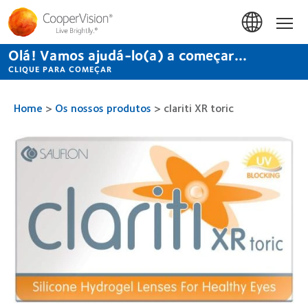
Passar
para
Início
o
conteúdo
Olá! Vamos ajudá-lo(a) a começar...
principal
CLIQUE PARA COMEÇAR
Home
>
Os nossos produtos
>
clariti XR toric