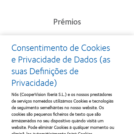
Prémios
Consentimento de Cookies
Learn
Learn
more
more
e Privacidade de Dados (as
about
about
Prémio
Produto
suas Definições de
Silmo
do
d’Or
Ano
Privacidade)
para
para
Learn
Learn
o
Lentes
more
more
melhor
de
about
about
Nós (CooperVision Iberia S.L.) e os nossos prestadores
produto
Contacto
2012
2011
de serviços nomeados utilizamos Cookies e tecnologias
com
(2013)
&
Best
MyDay™
de seguimento semelhantes no nosso website. Os
2010
Factory
(2013)
cookies são pequenos ficheiros de texto que são
Melhores
Awards
Learn
armazenados no seu dispositivo quando visita um
Empresas
(2011)
Learn
more
para
website. Pode eliminar Cookies a qualquer momento ou
more
about
Líderes
eliminá-los automaticamente (para Cookies