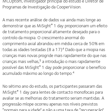
MCOptom, investigador principal do estudo e Diretor de
Programas de Investigação da CooperVision.
A mais recente análise de dados vai ainda mais longe ao
demonstrar que as MiSight
1 day proporcionam um efeito
®
de tratamento proporcional altamente desejado para o
controlo da miopia. O crescimento anormal do
comprimento axial abrandou em média cerca de 50% em
todas as idades testadas (8 a 17)
Dado que a miopia nas
4
crianças mais novas progride mais rapidamente do que nas
crianças mais velhas,
a introdução o mais rapidamente
5
possível das MiSight
1 day pode proporcionar o benefício
®
acumulado máximo ao longo do tempo.
4
No sétimo ano do estudo, os participantes passaram das
MiSight
1 day para lentes de contacto monofocais para
®
avaliar se as melhorias do tratamento seriam mantidas. A
progressão míope ocorreu apenas nos níveis previstos
“normais para a idade” e não a uma taxa de “recuperação”