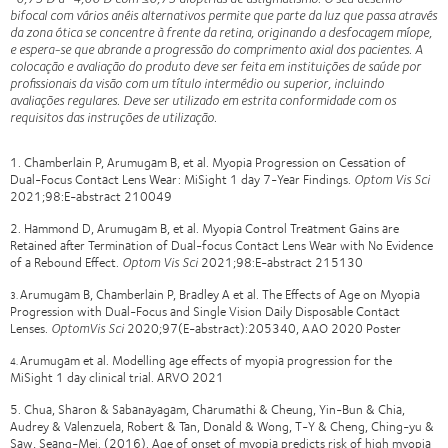
bifocal com vários anéis alternativos permite que parte da luz que passa através
da zona ótica se concentre à frente da retina, originando a desfocagem míope,
e espera-se que abrande a progressão do comprimento axial dos pacientes. A
colocação e avaliação do produto deve ser feita em instituições de saúde por
profissionais da visão com um título intermédio ou superior, incluindo
avaliações regulares. Deve ser utilizado em estrita conformidade com os
requisitos das instruções de utilização.
1. Chamberlain P, Arumugam B, et al. Myopia Progression on Cessation of
Dual-Focus Contact Lens Wear: MiSight 1 day 7-Year Findings.
Optom Vis Sci
2021;98:E-abstract 210049
2. Hammond D, Arumugam B, et al. Myopia Control Treatment Gains are
Retained after Termination of Dual-focus Contact Lens Wear with No Evidence
of a Rebound Effect.
Optom Vis Sci
2021;98:E-abstract 215130
Arumugam B, Chamberlain P, Bradley A et al. The Effects of Age on Myopia
3.
Progression with Dual-Focus and Single Vision Daily Disposable Contact
Lenses.
OptomVis Sci
2020;97(E-abstract):205340, AAO 2020 Poster
Arumugam et al. Modelling age effects of myopia progression for the
4.
MiSight 1 day clinical trial. ARVO 2021
5. Chua, Sharon & Sabanayagam, Charumathi & Cheung, Yin-Bun & Chia,
Audrey & Valenzuela, Robert & Tan, Donald & Wong, T-Y & Cheng, Ching-yu &
Saw, Seang-Mei. (2016). Age of onset of myopia predicts risk of high myopia