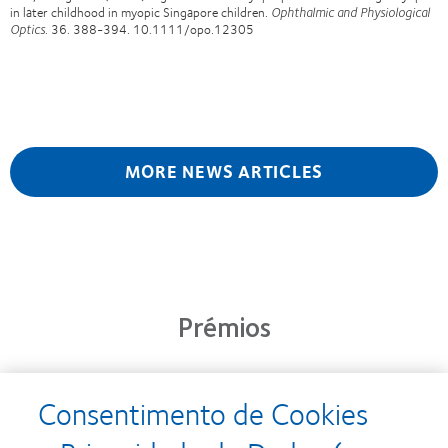
in later childhood in myopic Singapore children.
Ophthalmic and Physiological
Optics
. 36. 388-394. 10.1111/opo.12305
MORE NEWS ARTICLES
Prémios
Consentimento de Cookies
Learn
Learn
more
more