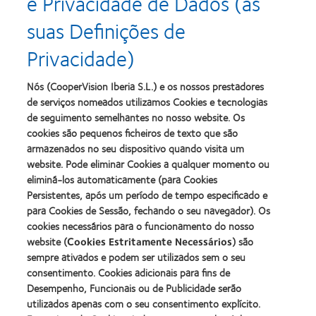
e Privacidade de Dados (as
about
about
Prémio
Produto
suas Definições de
Silmo
do
d’Or
Ano
Privacidade)
para
para
Learn
Learn
o
Lentes
more
more
melhor
de
about
about
Nós (CooperVision Iberia S.L.) e os nossos prestadores
produto
Contacto
2012
2011
de serviços nomeados utilizamos Cookies e tecnologias
com
(2013)
&
Best
MyDay™
de seguimento semelhantes no nosso website. Os
2010
Factory
(2013)
cookies são pequenos ficheiros de texto que são
Melhores
Awards
Learn
armazenados no seu dispositivo quando visita um
Empresas
(2011)
Learn
more
para
website. Pode eliminar Cookies a qualquer momento ou
more
about
Líderes
eliminá-los automaticamente (para Cookies
about
ODMA
(2012)
2012
Persistentes, após um período de tempo especificado e
2011
Manufacturing
(2011)
para Cookies de Sessão, fechando o seu navegador). Os
Learn
Learn
Leadership
more
cookies necessários para o funcionamento do nosso
more
100
about
website (
Cookies Estritamente Necessários
) são
about
(ML
2012
Prémio
100)
sempre ativados e podem ser utilizados sem o seu
REBRAND
da
Award
consentimento. Cookies adicionais para fins de
100®
Industria
(2012)
Desempenho, Funcionais ou de Publicidade serão
Global
da
Award
utilizados apenas com o seu consentimento explícito.
BCLA
(2012)