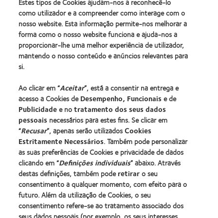
Estes tipos de Cookies ajudam-nos a reconhecê-lo
como utilizador e a compreender como interage com o
nosso website. Esta informação permite-nos melhorar a
Os nossos produtos
forma como o nosso website funciona e ajuda-nos a
Tecnologia de lentes de contacto
proporcionar-lhe uma melhor experiência de utilizador,
Encontre as suas lentes
mantendo o nosso conteúdo e anúncios relevantes para
si.
Procurar um centro
Ao clicar em “
Aceitar
”, está a consentir na entrega e
acesso a Cookies de
Desempenho, Funcionais
e de
Lentes de contacto e a visão
Publicidade
e no
tratamento dos seus dados
pessoais
necessários para estes fins. Se clicar em
Novo utilizador
“
Recusar
”, apenas serão utilizados
Cookies
Utilizador experiente
Estritamente Necessários
. Também pode personalizar
Blog
as suas preferências de Cookies e privacidade de dados
clicando em “
Definições individuais
” abaixo. Através
destas definições, também pode
retirar
o seu
Sobre a CooperVision
consentimento a qualquer momento, com efeito para o
Carreiras na CooperVision
futuro. Além da utilização de Cookies, o seu
consentimento refere-se ao tratamento associado dos
Centro de Notícias
seus dados pessoais (por exemplo, os seus interesses,