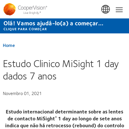
Passar
para
Início
o
conteúdo
Olá! Vamos ajudá-lo(a) a começar...
principal
CLIQUE PARA COMEÇAR
Home
Estudo Clinico MiSight 1 day
dados 7 anos
Novembro 01, 2021
Estudo internacional determinante sobre as lentes
de contacto MiSight
1 day ao longo de sete anos
®
indica que não há retrocesso (rebound) do controlo