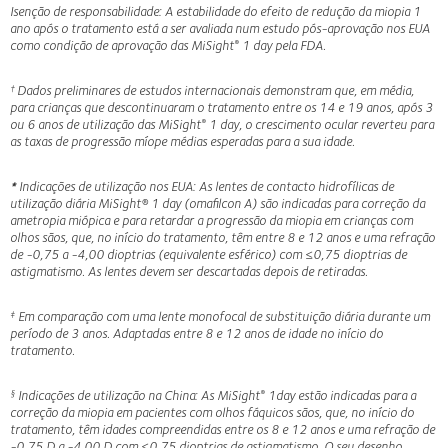
Isenção de responsabilidade: A estabilidade do efeito de redução da miopia 1
ano após o tratamento está a ser avaliada num estudo pós-aprovação nos EUA
como condição de aprovação das MiSight
1 day pela FDA.
®
Dados preliminares de estudos internacionais demonstram que, em média,
†
para crianças que descontinuaram o tratamento entre os 14 e 19 anos, após 3
ou 6 anos de utilização das MiSight
1 day, o crescimento ocular reverteu para
®
as taxas de progressão míope médias esperadas para a sua idade.
*
Indicações de utilização nos EUA: As lentes de contacto hidrofílicas de
utilização diária MiSight® 1 day (omafilcon A) são indicadas para correção da
ametropia miópica e para retardar a progressão da miopia em crianças com
olhos sãos, que, no início do tratamento, têm entre 8 e 12 anos e uma refração
de -0,75 a -4,00 dioptrias (equivalente esférico) com ≤0,75 dioptrias de
astigmatismo. As lentes devem ser descartadas depois de retiradas.
Em comparação com uma lente monofocal de substituição diária durante um
‡
período de 3 anos. Adaptadas entre 8 e 12 anos de idade no início do
tratamento.
Indicações de utilização na China: As MiSight
1day estão indicadas para a
§
®
correção da miopia em pacientes com olhos fáquicos sãos, que, no início do
tratamento, têm idades compreendidas entre os 8 e 12 anos e uma refração de
-0,75 D a -4,00 D com ≤0,75 dioptrias de astigmatismo. O seu desenho