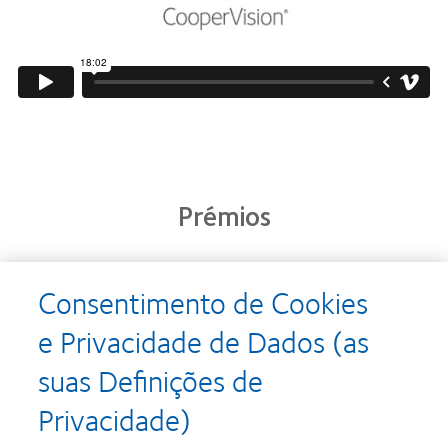
Prémios
Consentimento de Cookies
Learn
Learn
more
more
e Privacidade de Dados (as
about
about
Prémio
Produto
suas Definições de
Silmo
do
d’Or
Ano
Privacidade)
para
para
Learn
Learn
o
Lentes
more
more
melhor
de