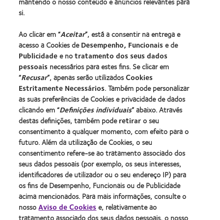
mantendo o nosso conteúdo e anúncios relevantes para
si.
Procurar um centro
Ao clicar em “
Aceitar
”, está a consentir na entrega e
acesso a Cookies de
Desempenho, Funcionais
e de
Lentes de contacto e a visão
Publicidade
e no
tratamento dos seus dados
pessoais
necessários para estes fins. Se clicar em
Novo utilizador
“
Recusar
”, apenas serão utilizados
Cookies
Utilizador experiente
Estritamente Necessários
. Também pode personalizar
Blog
as suas preferências de Cookies e privacidade de dados
clicando em “
Definições individuais
” abaixo. Através
destas definições, também pode
retirar
o seu
Sobre a CooperVision
consentimento a qualquer momento, com efeito para o
Carreiras na CooperVision
futuro. Além da utilização de Cookies, o seu
consentimento refere-se ao tratamento associado dos
Centro de Notícias
seus dados pessoais (por exemplo, os seus interesses,
Contacte-nos
identificadores de utilizador ou o seu endereço IP) para
os fins de Desempenho, Funcionais ou de Publicidade
acima mencionados. Para mais informações, consulte o
Legal
nosso
Aviso de Cookies
e, relativamente ao
Política de privacidade
tratamento associado dos seus dados pessoais, o nosso