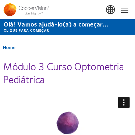
Passar
para
Início
o
conteúdo
Olá! Vamos ajudá-lo(a) a começar...
principal
CLIQUE PARA COMEÇAR
Home
Módulo 3 Curso Optometria
Pediátrica