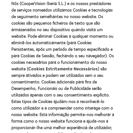
about
about
Nós (CooperVision Iberia S.L.) e os nossos prestadores
produto
Contacto
2012
2011
de serviços nomeados utilizamos Cookies e tecnologias
com
(2013)
&
Best
MyDay™
de seguimento semelhantes no nosso website. Os
2010
Factory
(2013)
cookies são pequenos ficheiros de texto que são
Melhores
Awards
Learn
armazenados no seu dispositivo quando visita um
Empresas
(2011)
Learn
more
para
website. Pode eliminar Cookies a qualquer momento ou
more
about
Líderes
eliminá-los automaticamente (para Cookies
about
ODMA
(2012)
2012
Persistentes, após um período de tempo especificado e
2011
Manufacturing
(2011)
para Cookies de Sessão, fechando o seu navegador). Os
Learn
Learn
Leadership
more
cookies necessários para o funcionamento do nosso
more
100
about
website (
Cookies Estritamente Necessários
) são
about
(ML
2012
Prémio
100)
sempre ativados e podem ser utilizados sem o seu
REBRAND
da
Award
consentimento. Cookies adicionais para fins de
100®
Industria
(2012)
Desempenho, Funcionais ou de Publicidade serão
Global
da
Award
utilizados apenas com o seu consentimento explícito.
BCLA
(2012)
Estes tipos de Cookies ajudam-nos a reconhecê-lo
como utilizador e a compreender como interage com o
nosso website. Esta informação permite-nos melhorar a
Os nossos produtos
forma como o nosso website funciona e ajuda-nos a
Tecnologia de lentes de contacto
proporcionar-lhe uma melhor experiência de utilizador,
Encontre as suas lentes