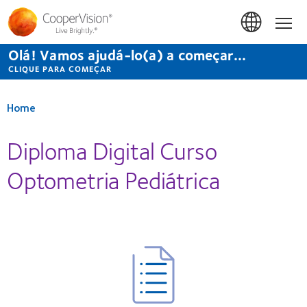
Passar
para
Início
o
conteúdo
Olá! Vamos ajudá-lo(a) a começar...
principal
CLIQUE PARA COMEÇAR
Home
Diploma Digital Curso
Optometria Pediátrica