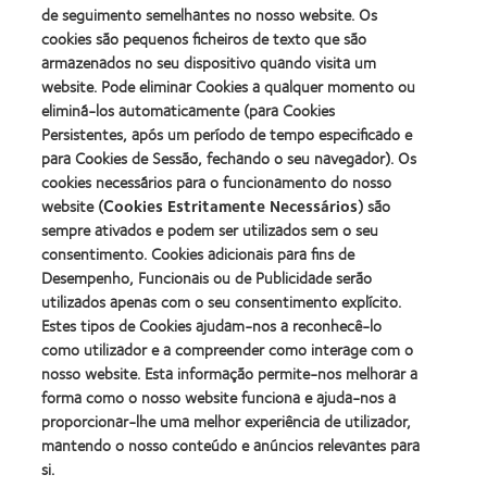
&
Best
MyDay™
de seguimento semelhantes no nosso website. Os
2010
Factory
(2013)
cookies são pequenos ficheiros de texto que são
Melhores
Awards
Learn
armazenados no seu dispositivo quando visita um
Empresas
(2011)
Learn
more
para
website. Pode eliminar Cookies a qualquer momento ou
more
about
Líderes
eliminá-los automaticamente (para Cookies
about
ODMA
(2012)
2012
Persistentes, após um período de tempo especificado e
2011
Manufacturing
(2011)
para Cookies de Sessão, fechando o seu navegador). Os
Learn
Learn
Leadership
more
cookies necessários para o funcionamento do nosso
more
100
about
website (
Cookies Estritamente Necessários
) são
about
(ML
2012
Prémio
100)
sempre ativados e podem ser utilizados sem o seu
REBRAND
da
Award
consentimento. Cookies adicionais para fins de
100®
Industria
(2012)
Desempenho, Funcionais ou de Publicidade serão
Global
da
Award
utilizados apenas com o seu consentimento explícito.
BCLA
(2012)
Estes tipos de Cookies ajudam-nos a reconhecê-lo
como utilizador e a compreender como interage com o
nosso website. Esta informação permite-nos melhorar a
Os nossos produtos
forma como o nosso website funciona e ajuda-nos a
Tecnologia de lentes de contacto
proporcionar-lhe uma melhor experiência de utilizador,
Encontre as suas lentes
mantendo o nosso conteúdo e anúncios relevantes para
si.