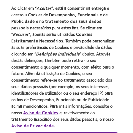
Procurar um centro
Ao clicar em “
Aceitar
”, está a consentir na entrega e
acesso a Cookies de
Desempenho, Funcionais
e de
Lentes de contacto e a visão
Publicidade
e no
tratamento dos seus dados
pessoais
necessários para estes fins. Se clicar em
Novo utilizador
“
Recusar
”, apenas serão utilizados
Cookies
Utilizador experiente
Estritamente Necessários
. Também pode personalizar
Blog
as suas preferências de Cookies e privacidade de dados
clicando em “
Definições individuais
” abaixo. Através
destas definições, também pode
retirar
o seu
Sobre a CooperVision
consentimento a qualquer momento, com efeito para o
Carreiras na CooperVision
futuro. Além da utilização de Cookies, o seu
consentimento refere-se ao tratamento associado dos
Centro de Notícias
seus dados pessoais (por exemplo, os seus interesses,
Contacte-nos
identificadores de utilizador ou o seu endereço IP) para
os fins de Desempenho, Funcionais ou de Publicidade
acima mencionados. Para mais informações, consulte o
Legal
nosso
Aviso de Cookies
e, relativamente ao
Política de privacidade
tratamento associado dos seus dados pessoais, o nosso
Aviso de Privacidade
.
Aviso de cookies