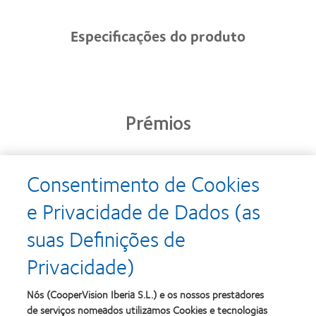
Especificações do produto
Prémios
Consentimento de Cookies
Learn
Learn
more
more
e Privacidade de Dados (as
about
about
Prémio
Produto
suas Definições de
Silmo
do
d’Or
Ano
Privacidade)
para
para
Learn
Learn
o
Lentes
more
more
melhor
de
about
about
Nós (CooperVision Iberia S.L.) e os nossos prestadores
produto
Contacto
2012
2011
de serviços nomeados utilizamos Cookies e tecnologias
com
(2013)