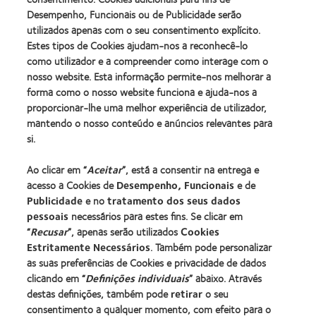
100®
Industria
(2012)
Desempenho, Funcionais ou de Publicidade serão
Global
da
Award
utilizados apenas com o seu consentimento explícito.
BCLA
(2012)
Estes tipos de Cookies ajudam-nos a reconhecê-lo
como utilizador e a compreender como interage com o
nosso website. Esta informação permite-nos melhorar a
Os nossos produtos
forma como o nosso website funciona e ajuda-nos a
Tecnologia de lentes de contacto
proporcionar-lhe uma melhor experiência de utilizador,
Encontre as suas lentes
mantendo o nosso conteúdo e anúncios relevantes para
si.
Procurar um centro
Ao clicar em “
Aceitar
”, está a consentir na entrega e
acesso a Cookies de
Desempenho, Funcionais
e de
Lentes de contacto e a visão
Publicidade
e no
tratamento dos seus dados
pessoais
necessários para estes fins. Se clicar em
Novo utilizador
“
Recusar
”, apenas serão utilizados
Cookies
Utilizador experiente
Estritamente Necessários
. Também pode personalizar
Blog
as suas preferências de Cookies e privacidade de dados
clicando em “
Definições individuais
” abaixo. Através
destas definições, também pode
retirar
o seu
Sobre a CooperVision
consentimento a qualquer momento, com efeito para o