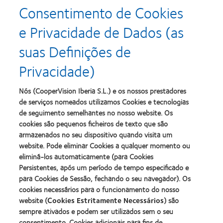
Consentimento de Cookies
Learn
Learn
more
more
e Privacidade de Dados (as
about
about
Prémio
Produto
suas Definições de
Silmo
do
d’Or
Ano
Privacidade)
para
para
Learn
Learn
o
Lentes
more
more
melhor
de
about
about
Nós (CooperVision Iberia S.L.) e os nossos prestadores
produto
Contacto
2012
2011
de serviços nomeados utilizamos Cookies e tecnologias
com
(2013)
&
Best
MyDay™
de seguimento semelhantes no nosso website. Os
2010
Factory
(2013)
cookies são pequenos ficheiros de texto que são
Melhores
Awards
Learn
armazenados no seu dispositivo quando visita um
Empresas
(2011)
Learn
more
para
website. Pode eliminar Cookies a qualquer momento ou
more
about
Líderes
eliminá-los automaticamente (para Cookies
about
ODMA
(2012)
2012
Persistentes, após um período de tempo especificado e
2011
Manufacturing
(2011)
para Cookies de Sessão, fechando o seu navegador). Os
Learn
Learn
Leadership
more
cookies necessários para o funcionamento do nosso
more
100
about
website (
Cookies Estritamente Necessários
) são
about
(ML
2012
Prémio
100)
sempre ativados e podem ser utilizados sem o seu
REBRAND
da
Award
consentimento. Cookies adicionais para fins de