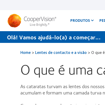
Passar
para
o
conteúdo
principal
PRODUTOS
PE
Olá! Vamos ajudá-lo(a) a começar...
Home
>
Lentes de contacto e a visão
>
O que é
O que é uma c
As cataratas turvam as lentes dos nossos o
acumulam e formam uma camada turva na