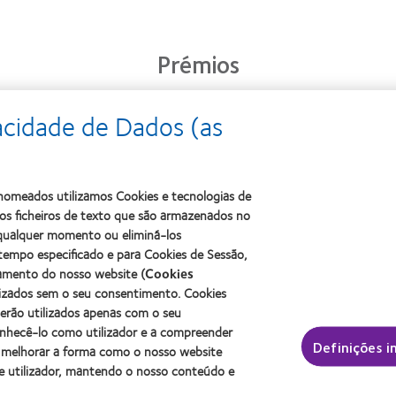
Prémios
acidade de Dados (as
Learn
Learn
more
Learn
more
about
more
about
2011
about
ODMA
s nomeados utilizamos Cookies e tecnologias de
Best
2012
2011
Factory
s ficheiros de texto que são armazenados no
Manufacturing
(2011)
Awards
Leadership
a qualquer momento ou eliminá-los
(2011)
100
tempo especificado e para Cookies de Sessão,
(ML
namento do nosso website (
Cookies
100)
lizados sem o seu consentimento. Cookies
Award
serão utilizados apenas com o seu
(2012)
onhecê-lo como utilizador e a compreender
 contacto e a visão
Sobre a CooperVision
Definições i
 melhorar a forma como o nosso website
izador
Carreiras na CooperVision
e utilizador, mantendo o nosso conteúdo e
r experiente
Centro de Notícias