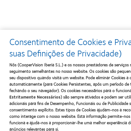
Consentimento de Cookies e Priv
Learn
Learn
Learn
more
more
more
suas Definições de Privacidade)
about
about
about
Prémio
Produto
2012
Nós (CooperVision Iberia S.L.) e os nossos prestadores de serviço
Silmo
do
&
d’Or
Ano
2010
seguimento semelhantes no nosso website. Os cookies são pequeno
para
para
Melhores
seu dispositivo quando visita um website. Pode eliminar Cookies 
o
Lentes
Empresas
automaticamente (para Cookies Persistentes, após um período de 
melhor
de
para
fechando o seu navegador). Os cookies necessários para o funcio
produto
Contacto
Líderes
com
(2013)
(2012)
Estritamente Necessários
) são sempre ativados e podem ser uti
MyDay™
adicionais para fins de Desempenho, Funcionais ou de Publicidade 
(2013)
consentimento explícito. Estes tipos de Cookies ajudam-nos a rec
Os nossos produtos
Lentes de
como interage com o nosso website. Esta informação permite-nos
Tecnologia de lentes de contacto
Novo util
funciona e ajuda-nos a proporcionar-lhe uma melhor experiência d
Encontre as suas lentes
Utilizado
anúncios relevantes para si.