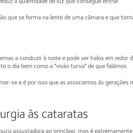
eduz a quantidade de luz que consegue entrar.
o que se forma na lente de uma câmara e que torna 
mas a conduzir à noite e pode ver halos em redor do
e o dia bem como a "visão turva" de que falámos.
mar-se e é por isso que as associamos às gerações 
urgia às cataratas
 pouco assustadora ao princípio, mas é extremame