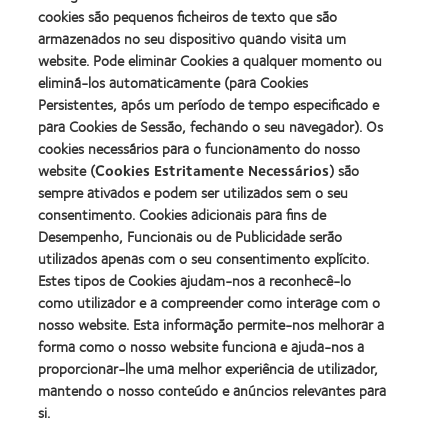
2010
Factory
(2013)
cookies são pequenos ficheiros de texto que são
Melhores
Awards
Learn
armazenados no seu dispositivo quando visita um
Empresas
(2011)
Learn
more
para
website. Pode eliminar Cookies a qualquer momento ou
more
about
Líderes
eliminá-los automaticamente (para Cookies
about
ODMA
(2012)
2012
Persistentes, após um período de tempo especificado e
2011
Manufacturing
(2011)
para Cookies de Sessão, fechando o seu navegador). Os
Learn
Learn
Leadership
more
cookies necessários para o funcionamento do nosso
more
100
about
website (
Cookies Estritamente Necessários
) são
about
(ML
2012
Prémio
100)
sempre ativados e podem ser utilizados sem o seu
REBRAND
da
Award
consentimento. Cookies adicionais para fins de
100®
Industria
(2012)
Desempenho, Funcionais ou de Publicidade serão
Global
da
Award
utilizados apenas com o seu consentimento explícito.
BCLA
(2012)
Estes tipos de Cookies ajudam-nos a reconhecê-lo
como utilizador e a compreender como interage com o
nosso website. Esta informação permite-nos melhorar a
Os nossos produtos
forma como o nosso website funciona e ajuda-nos a
Tecnologia de lentes de contacto
proporcionar-lhe uma melhor experiência de utilizador,
Encontre as suas lentes
mantendo o nosso conteúdo e anúncios relevantes para
si.
Procurar um centro