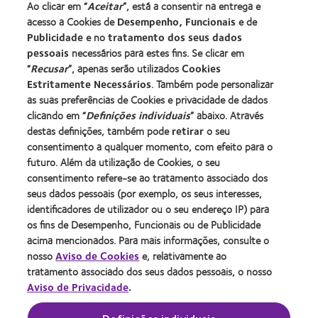
Ao clicar em “
Aceitar
”, está a consentir na entrega e
acesso a Cookies de
Desempenho, Funcionais
e de
Lentes de contacto e a visão
Publicidade
e no
tratamento dos seus dados
pessoais
necessários para estes fins. Se clicar em
Novo utilizador
“
Recusar
”, apenas serão utilizados
Cookies
Utilizador experiente
Estritamente Necessários
. Também pode personalizar
Blog
as suas preferências de Cookies e privacidade de dados
clicando em “
Definições individuais
” abaixo. Através
destas definições, também pode
retirar
o seu
Sobre a CooperVision
consentimento a qualquer momento, com efeito para o
Carreiras na CooperVision
futuro. Além da utilização de Cookies, o seu
consentimento refere-se ao tratamento associado dos
Centro de Notícias
seus dados pessoais (por exemplo, os seus interesses,
Contacte-nos
identificadores de utilizador ou o seu endereço IP) para
os fins de Desempenho, Funcionais ou de Publicidade
acima mencionados. Para mais informações, consulte o
Legal
nosso
Aviso de Cookies
e, relativamente ao
Política de privacidade
tratamento associado dos seus dados pessoais, o nosso
Aviso de Privacidade
.
Aviso de cookies
Termos de serviço