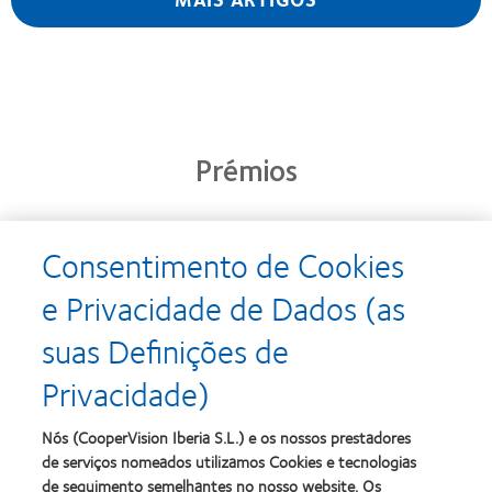
Prémios
Consentimento de Cookies
Learn
Learn
more
more
e Privacidade de Dados (as
about
about
Prémio
Produto
suas Definições de
Silmo
do
d’Or
Ano
Privacidade)
para
para
Learn
Learn
o
Lentes
more
more
melhor
de
about
about
Nós (CooperVision Iberia S.L.) e os nossos prestadores
produto
Contacto
2012
2011
de serviços nomeados utilizamos Cookies e tecnologias
com
(2013)
&
Best
MyDay™
de seguimento semelhantes no nosso website. Os