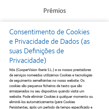
Prémios
Consentimento de Cookies
Learn
Learn
more
more
e Privacidade de Dados (as
about
about
Prémio
Produto
suas Definições de
Silmo
do
d’Or
Ano
Privacidade)
para
para
Learn
Learn
o
Lentes
more
more
melhor
de
about
about
Nós (CooperVision Iberia S.L.) e os nossos prestadores
produto
Contacto
2012
2011
de serviços nomeados utilizamos Cookies e tecnologias
com
(2013)
&
Best
MyDay™
de seguimento semelhantes no nosso website. Os
2010
Factory
(2013)
cookies são pequenos ficheiros de texto que são
Melhores
Awards
Learn
armazenados no seu dispositivo quando visita um
Empresas
(2011)
Learn
more
para
website. Pode eliminar Cookies a qualquer momento ou
more
about
Líderes
eliminá-los automaticamente (para Cookies
about
ODMA
(2012)
2012
Persistentes, após um período de tempo especificado e
2011