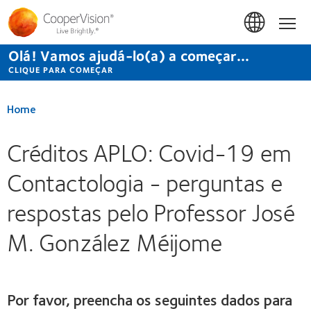
Passar
para
Início
o
conteúdo
Olá! Vamos ajudá-lo(a) a começar...
principal
CLIQUE PARA COMEÇAR
Home
Créditos APLO: Covid-19 em
Contactologia - perguntas e
respostas pelo Professor José
M. González Méijome
Por favor, preencha os seguintes dados para