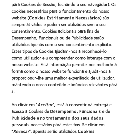
Manufacturing
(2011)
para Cookies de Sessão, fechando o seu navegador). Os
Learn
Learn
Leadership
more
cookies necessários para o funcionamento do nosso
more
100
about
website (
Cookies Estritamente Necessários
) são
about
(ML
2012
Prémio
100)
sempre ativados e podem ser utilizados sem o seu
REBRAND
da
Award
consentimento. Cookies adicionais para fins de
100®
Industria
(2012)
Desempenho, Funcionais ou de Publicidade serão
Global
da
Award
utilizados apenas com o seu consentimento explícito.
BCLA
(2012)
Estes tipos de Cookies ajudam-nos a reconhecê-lo
como utilizador e a compreender como interage com o
nosso website. Esta informação permite-nos melhorar a
Os nossos produtos
forma como o nosso website funciona e ajuda-nos a
Tecnologia de lentes de contacto
proporcionar-lhe uma melhor experiência de utilizador,
Encontre as suas lentes
mantendo o nosso conteúdo e anúncios relevantes para
si.
Procurar um centro
Ao clicar em “
Aceitar
”, está a consentir na entrega e
acesso a Cookies de
Desempenho, Funcionais
e de
Lentes de contacto e a visão
Publicidade
e no
tratamento dos seus dados
pessoais
necessários para estes fins. Se clicar em
Novo utilizador
“
Recusar
”, apenas serão utilizados
Cookies
Utilizador experiente