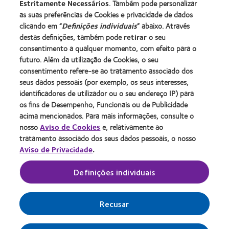
Estritamente Necessários
. Também pode personalizar
Blog
as suas preferências de Cookies e privacidade de dados
clicando em “
Definições individuais
” abaixo. Através
destas definições, também pode
retirar
o seu
Sobre a CooperVision
consentimento a qualquer momento, com efeito para o
Carreiras na CooperVision
futuro. Além da utilização de Cookies, o seu
consentimento refere-se ao tratamento associado dos
Centro de Notícias
seus dados pessoais (por exemplo, os seus interesses,
Contacte-nos
identificadores de utilizador ou o seu endereço IP) para
os fins de Desempenho, Funcionais ou de Publicidade
acima mencionados. Para mais informações, consulte o
Legal
nosso
Aviso de Cookies
e, relativamente ao
Política de privacidade
tratamento associado dos seus dados pessoais, o nosso
Aviso de Privacidade
.
Aviso de cookies
Termos de serviço
Definições individuais
Gerir preferências de cookies
Recusar