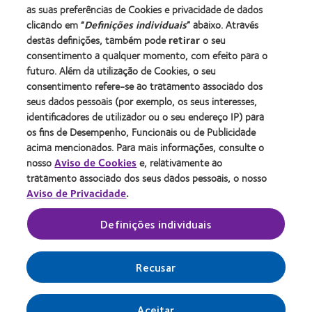
Blog
as suas preferências de Cookies e privacidade de dados
clicando em “
Definições individuais
” abaixo. Através
destas definições, também pode
retirar
o seu
Sobre a CooperVision
consentimento a qualquer momento, com efeito para o
Carreiras na CooperVision
futuro. Além da utilização de Cookies, o seu
consentimento refere-se ao tratamento associado dos
Centro de Notícias
seus dados pessoais (por exemplo, os seus interesses,
Contacte-nos
identificadores de utilizador ou o seu endereço IP) para
os fins de Desempenho, Funcionais ou de Publicidade
acima mencionados. Para mais informações, consulte o
Legal
nosso
Aviso de Cookies
e, relativamente ao
Política de privacidade
tratamento associado dos seus dados pessoais, o nosso
Aviso de Privacidade
.
Aviso de cookies
Termos de serviço
Definições individuais
Gerir preferências de cookies
Recusar
Aceitar