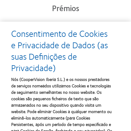
Prémios
Consentimento de Cookies
Learn
Learn
more
more
e Privacidade de Dados (as
about
about
Prémio
Produto
suas Definições de
Silmo
do
d’Or
Ano
Privacidade)
para
para
Learn
Learn
o
Lentes
more
more
melhor
de
about
about
Nós (CooperVision Iberia S.L.) e os nossos prestadores
produto
Contacto
2012
2011
de serviços nomeados utilizamos Cookies e tecnologias
com
(2013)
&
Best
MyDay™
de seguimento semelhantes no nosso website. Os
2010
Factory
(2013)
cookies são pequenos ficheiros de texto que são
Melhores
Awards
Learn
armazenados no seu dispositivo quando visita um
Empresas
(2011)
Learn
more
para
website. Pode eliminar Cookies a qualquer momento ou
more
about
Líderes
eliminá-los automaticamente (para Cookies
about
ODMA
(2012)
2012
Persistentes, após um período de tempo especificado e
2011
Manufacturing
(2011)
para Cookies de Sessão, fechando o seu navegador). Os