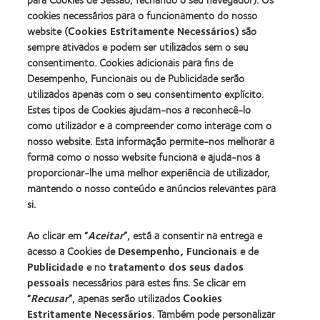
Learn
Learn
Leadership
more
cookies necessários para o funcionamento do nosso
more
100
about
website (
Cookies Estritamente Necessários
) são
about
(ML
2012
Prémio
100)
sempre ativados e podem ser utilizados sem o seu
REBRAND
da
Award
consentimento. Cookies adicionais para fins de
100®
Industria
(2012)
Desempenho, Funcionais ou de Publicidade serão
Global
da
Award
utilizados apenas com o seu consentimento explícito.
BCLA
(2012)
Estes tipos de Cookies ajudam-nos a reconhecê-lo
como utilizador e a compreender como interage com o
nosso website. Esta informação permite-nos melhorar a
Os nossos produtos
forma como o nosso website funciona e ajuda-nos a
Tecnologia de lentes de contacto
proporcionar-lhe uma melhor experiência de utilizador,
Encontre as suas lentes
mantendo o nosso conteúdo e anúncios relevantes para
si.
Procurar um centro
Ao clicar em “
Aceitar
”, está a consentir na entrega e
acesso a Cookies de
Desempenho, Funcionais
e de
Lentes de contacto e a visão
Publicidade
e no
tratamento dos seus dados
pessoais
necessários para estes fins. Se clicar em
Novo utilizador
“
Recusar
”, apenas serão utilizados
Cookies
Utilizador experiente
Estritamente Necessários
. Também pode personalizar