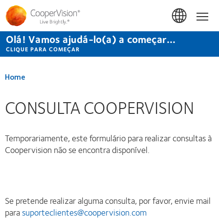
Passar
para
Início
o
conteúdo
Olá! Vamos ajudá-lo(a) a começar...
principal
CLIQUE PARA COMEÇAR
Home
CONSULTA COOPERVISION
Temporariamente, este formulário para realizar consultas à
Coopervision não se encontra disponível.
Se pretende realizar alguma consulta, por favor, envie mail
para
suporteclientes@coopervision.com