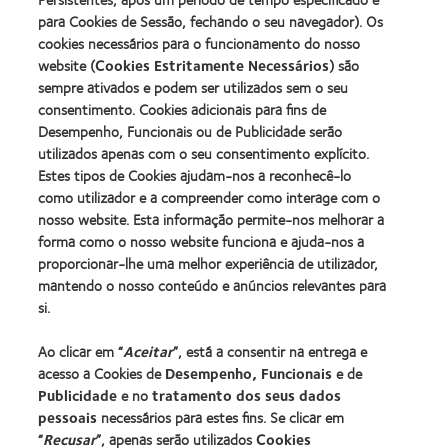
2011
Manufacturing
(2011)
para Cookies de Sessão, fechando o seu navegador). Os
Learn
Learn
Leadership
more
cookies necessários para o funcionamento do nosso
more
100
about
website (
Cookies Estritamente Necessários
) são
about
(ML
2012
Prémio
100)
sempre ativados e podem ser utilizados sem o seu
REBRAND
da
Award
consentimento. Cookies adicionais para fins de
100®
Industria
(2012)
Desempenho, Funcionais ou de Publicidade serão
Global
da
Award
utilizados apenas com o seu consentimento explícito.
BCLA
(2012)
Estes tipos de Cookies ajudam-nos a reconhecê-lo
como utilizador e a compreender como interage com o
nosso website. Esta informação permite-nos melhorar a
Os nossos produtos
forma como o nosso website funciona e ajuda-nos a
Tecnologia de lentes de contacto
proporcionar-lhe uma melhor experiência de utilizador,
Encontre as suas lentes
mantendo o nosso conteúdo e anúncios relevantes para
si.
Procurar um centro
Ao clicar em “
Aceitar
”, está a consentir na entrega e
acesso a Cookies de
Desempenho, Funcionais
e de
Lentes de contacto e a visão
Publicidade
e no
tratamento dos seus dados
pessoais
necessários para estes fins. Se clicar em
Novo utilizador
“
Recusar
”, apenas serão utilizados
Cookies