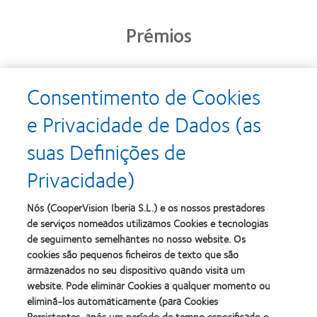
Prémios
Consentimento de Cookies
Learn
Learn
more
more
e Privacidade de Dados (as
about
about
Prémio
Produto
suas Definições de
Silmo
do
d’Or
Ano
Privacidade)
para
para
Learn
Learn
o
Lentes
more
more
melhor
de
about
about
Nós (CooperVision Iberia S.L.) e os nossos prestadores
produto
Contacto
2012
2011
de serviços nomeados utilizamos Cookies e tecnologias
com
(2013)
&
Best
MyDay™
de seguimento semelhantes no nosso website. Os
2010
Factory
(2013)
cookies são pequenos ficheiros de texto que são
Melhores
Awards
Learn
armazenados no seu dispositivo quando visita um
Empresas
(2011)
Learn
more
para
website. Pode eliminar Cookies a qualquer momento ou
more
about
Líderes
eliminá-los automaticamente (para Cookies
about
ODMA
(2012)
2012
Persistentes, após um período de tempo especificado e