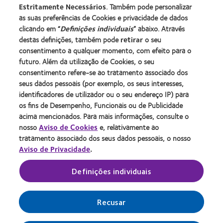
Utilizador experiente
Estritamente Necessários
. Também pode personalizar
Blog
as suas preferências de Cookies e privacidade de dados
clicando em “
Definições individuais
” abaixo. Através
destas definições, também pode
retirar
o seu
Sobre a CooperVision
consentimento a qualquer momento, com efeito para o
Carreiras na CooperVision
futuro. Além da utilização de Cookies, o seu
consentimento refere-se ao tratamento associado dos
Centro de Notícias
seus dados pessoais (por exemplo, os seus interesses,
Contacte-nos
identificadores de utilizador ou o seu endereço IP) para
os fins de Desempenho, Funcionais ou de Publicidade
acima mencionados. Para mais informações, consulte o
Legal
nosso
Aviso de Cookies
e, relativamente ao
Política de privacidade
tratamento associado dos seus dados pessoais, o nosso
Aviso de Privacidade
.
Aviso de cookies
Termos de serviço
Definições individuais
Gerir preferências de cookies
Recusar