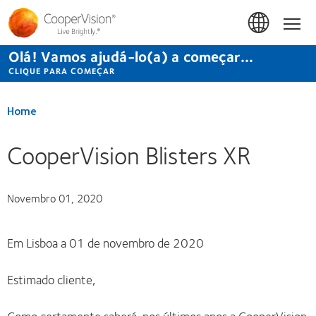
Passar
para
Início
o
conteúdo
Olá! Vamos ajudá-lo(a) a começar...
principal
CLIQUE PARA COMEÇAR
Home
CooperVision Blisters XR
Novembro 01, 2020
Em Lisboa a 01 de novembro de 2020
Estimado cliente,