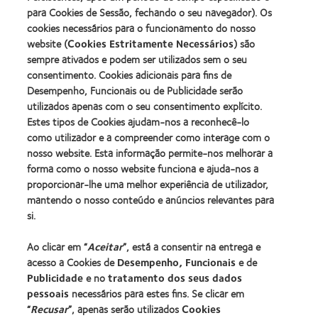
Manufacturing
(2011)
para Cookies de Sessão, fechando o seu navegador). Os
Learn
Learn
Leadership
more
cookies necessários para o funcionamento do nosso
more
100
about
website (
Cookies Estritamente Necessários
) são
about
(ML
2012
Prémio
100)
sempre ativados e podem ser utilizados sem o seu
REBRAND
da
Award
consentimento. Cookies adicionais para fins de
100®
Industria
(2012)
Desempenho, Funcionais ou de Publicidade serão
Global
da
Award
utilizados apenas com o seu consentimento explícito.
BCLA
(2012)
Estes tipos de Cookies ajudam-nos a reconhecê-lo
como utilizador e a compreender como interage com o
nosso website. Esta informação permite-nos melhorar a
Os nossos produtos
forma como o nosso website funciona e ajuda-nos a
Tecnologia de lentes de contacto
proporcionar-lhe uma melhor experiência de utilizador,
Encontre as suas lentes
mantendo o nosso conteúdo e anúncios relevantes para
si.
Procurar um centro
Ao clicar em “
Aceitar
”, está a consentir na entrega e
acesso a Cookies de
Desempenho, Funcionais
e de
Lentes de contacto e a visão
Publicidade
e no
tratamento dos seus dados
pessoais
necessários para estes fins. Se clicar em
Novo utilizador
“
Recusar
”, apenas serão utilizados
Cookies
Utilizador experiente