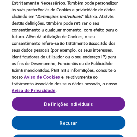
Estritamente Necessários
. Também pode personalizar
Blog
as suas preferências de Cookies e privacidade de dados
clicando em “
Definições individuais
” abaixo. Através
destas definições, também pode
retirar
o seu
Sobre a CooperVision
consentimento a qualquer momento, com efeito para o
Carreiras na CooperVision
futuro. Além da utilização de Cookies, o seu
consentimento refere-se ao tratamento associado dos
Centro de Notícias
seus dados pessoais (por exemplo, os seus interesses,
Contacte-nos
identificadores de utilizador ou o seu endereço IP) para
os fins de Desempenho, Funcionais ou de Publicidade
acima mencionados. Para mais informações, consulte o
Legal
nosso
Aviso de Cookies
e, relativamente ao
Política de privacidade
tratamento associado dos seus dados pessoais, o nosso
Aviso de Privacidade
.
Aviso de cookies
Termos de serviço
Definições individuais
Gerir preferências de cookies
Recusar