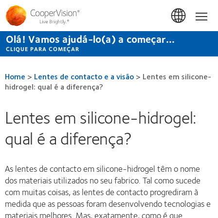
Passar
para
Início
o
conteúdo
Olá! Vamos ajudá-lo(a) a começar...
principal
CLIQUE PARA COMEÇAR
Home
>
Lentes de contacto e a visão
>
Lentes em silicone-
hidrogel: qual é a diferença?
Lentes em silicone-hidrogel:
qual é a diferença?
As lentes de contacto em silicone-hidrogel têm o nome
dos materiais utilizados no seu fabrico. Tal como sucede
com muitas coisas, as lentes de contacto progrediram à
medida que as pessoas foram desenvolvendo tecnologias e
materiais melhores. Mas, exatamente, como é que