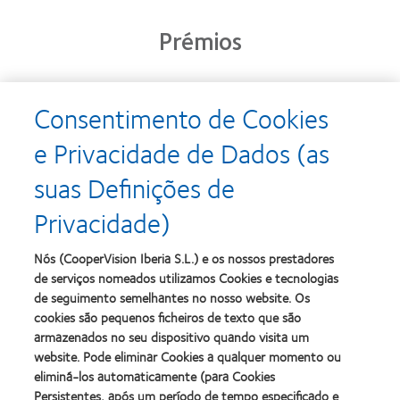
Prémios
Consentimento de Cookies
Learn
Learn
more
more
e Privacidade de Dados (as
about
about
Prémio
Produto
suas Definições de
Silmo
do
d’Or
Ano
Privacidade)
para
para
Learn
Learn
o
Lentes
more
more
melhor
de
about
about
Nós (CooperVision Iberia S.L.) e os nossos prestadores
produto
Contacto
2012
2011
de serviços nomeados utilizamos Cookies e tecnologias
com
(2013)
&
Best
MyDay™
de seguimento semelhantes no nosso website. Os
2010
Factory
(2013)
cookies são pequenos ficheiros de texto que são
Melhores
Awards
Learn
armazenados no seu dispositivo quando visita um
Empresas
(2011)
Learn
more
para
website. Pode eliminar Cookies a qualquer momento ou
more
about
Líderes
eliminá-los automaticamente (para Cookies
about
ODMA
(2012)
2012
Persistentes, após um período de tempo especificado e
2011