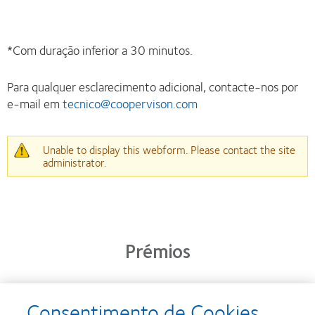
*Com duração inferior a 30 minutos.
Para qualquer esclarecimento adicional, contacte-nos por
e-mail em
tecnico@coopervison.com
Mensagem
Unable to display this webform. Please contact the site
administrator.
de
aviso
Prémios
Consentimento de Cookies
Learn
Learn