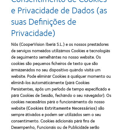
more
more
e Privacidade de Dados (as
about
about
Prémio
Produto
suas Definições de
Silmo
do
d’Or
Ano
Privacidade)
para
para
Learn
Learn
o
Lentes
more
more
melhor
de
about
about
Nós (CooperVision Iberia S.L.) e os nossos prestadores
produto
Contacto
2012
2011
de serviços nomeados utilizamos Cookies e tecnologias
com
(2013)
&
Best
MyDay™
de seguimento semelhantes no nosso website. Os
2010
Factory
(2013)
cookies são pequenos ficheiros de texto que são
Melhores
Awards
Learn
armazenados no seu dispositivo quando visita um
Empresas
(2011)
Learn
more
para
website. Pode eliminar Cookies a qualquer momento ou
more
about
Líderes
eliminá-los automaticamente (para Cookies
about
ODMA
(2012)
2012
Persistentes, após um período de tempo especificado e
2011
Manufacturing
(2011)
para Cookies de Sessão, fechando o seu navegador). Os
Learn
Learn
Leadership
more
cookies necessários para o funcionamento do nosso
more
100
about
website (
Cookies Estritamente Necessários
) são
about
(ML
2012
Prémio
100)
sempre ativados e podem ser utilizados sem o seu
REBRAND
da
Award
consentimento. Cookies adicionais para fins de
100®
Industria
(2012)
Desempenho, Funcionais ou de Publicidade serão
Global
da