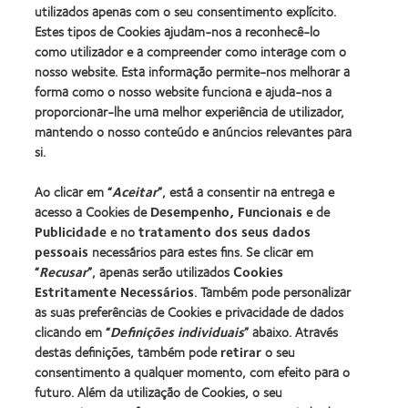
Award
utilizados apenas com o seu consentimento explícito.
BCLA
(2012)
Estes tipos de Cookies ajudam-nos a reconhecê-lo
como utilizador e a compreender como interage com o
nosso website. Esta informação permite-nos melhorar a
Os nossos produtos
forma como o nosso website funciona e ajuda-nos a
Tecnologia de lentes de contacto
proporcionar-lhe uma melhor experiência de utilizador,
Encontre as suas lentes
mantendo o nosso conteúdo e anúncios relevantes para
si.
Procurar um centro
Ao clicar em “
Aceitar
”, está a consentir na entrega e
acesso a Cookies de
Desempenho, Funcionais
e de
Lentes de contacto e a visão
Publicidade
e no
tratamento dos seus dados
pessoais
necessários para estes fins. Se clicar em
Novo utilizador
“
Recusar
”, apenas serão utilizados
Cookies
Utilizador experiente
Estritamente Necessários
. Também pode personalizar
Blog
as suas preferências de Cookies e privacidade de dados
clicando em “
Definições individuais
” abaixo. Através
destas definições, também pode
retirar
o seu
Sobre a CooperVision
consentimento a qualquer momento, com efeito para o
Carreiras na CooperVision
futuro. Além da utilização de Cookies, o seu