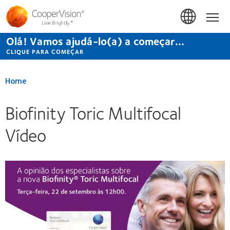
Passar
para
Início
o
conteúdo
Olá! Vamos ajudá-lo(a) a começar...
principal
CLIQUE PARA COMEÇAR
Home
Biofinity Toric Multifocal
Vídeo