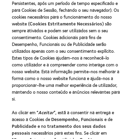
Persistentes, após um período de tempo especificado e
para Cookies de Sessão, fechando o seu navegador). Os
cookies necessários para o funcionamento do nosso
website (
Cookies Estritamente Necessários
) são
sempre ativados e podem ser utilizados sem o seu
consentimento. Cookies adicionais para fins de
Desempenho, Funcionais ou de Publicidade serão
utilizados apenas com o seu consentimento explícito.
Estes tipos de Cookies ajudam-nos a reconhecê-lo
como utilizador e a compreender como interage com o
nosso website. Esta informação permite-nos melhorar a
forma como o nosso website funciona e ajuda-nos a
proporcionar-lhe uma melhor experiência de utilizador,
mantendo o nosso conteúdo e anúncios relevantes para
si.
Ao clicar em “
Aceitar
”, está a consentir na entrega e
acesso a Cookies de
Desempenho, Funcionais
e de
1. As lentes de contacto são gratuitas, mas os honorários profissionais podem não
Publicidade
e no
tratamento dos seus dados
estar incluídos. Consulte o seu oculista.
pessoais
necessários para estes fins. Se clicar em
Este produto está em conformidade com os regulamentos atuais relativos a
produtos de saúde.