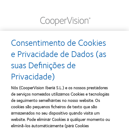
Passar
para
o
conteúdo
principal
Consentimento de Cookies
e Privacidade de Dados (as
COM LENTES DE CONTACTO DIÁRIAS
TU ESCOLHES O TEU
suas Definições de
ESTILO
Privacidade)
Nós (CooperVision Iberia S.L.) e os nossos prestadores
de serviços nomeados utilizamos Cookies e tecnologias
de seguimento semelhantes no nosso website. Os
cookies são pequenos ficheiros de texto que são
armazenados no seu dispositivo quando visita um
website. Pode eliminar Cookies a qualquer momento ou
Obrigado pelo seu interesse!
eliminá-los automaticamente (para Cookies