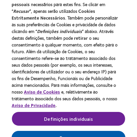
pessoais
necessários para estes fins. Se clicar em
“
Recusar
”, apenas serão utilizados
Cookies
Estritamente Necessários
. Também pode personalizar
as suas preferências de Cookies e privacidade de dados
clicando em “
Definições individuais
” abaixo. Através
destas definições, também pode
retirar
o seu
consentimento a qualquer momento, com efeito para o
futuro. Além da utilização de Cookies, o seu
consentimento refere-se ao tratamento associado dos
seus dados pessoais (por exemplo, os seus interesses,
identificadores de utilizador ou o seu endereço IP) para
os fins de Desempenho, Funcionais ou de Publicidade
acima mencionados. Para mais informações, consulte o
nosso
Aviso de Cookies
e, relativamente ao
tratamento associado dos seus dados pessoais, o nosso
Aviso de Privacidade
.
Definições individuais
1. As lentes de contacto são gratuitas, mas os honorários profissionais podem não
estar incluídos. Consulte o seu oculista.