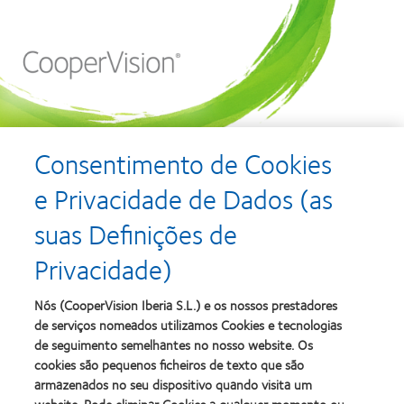
Passar
para
o
conteúdo
principal
Consentimento de Cookies
ENCONTRE A ÓTICA
e Privacidade de Dados (as
MAIS PRÓXIMA
suas Definições de
Privacidade)
E MARQUE UMA CONSULTA
Nome e sobrenome
Nós (CooperVision Iberia S.L.) e os nossos prestadores
Email
de serviços nomeados utilizamos Cookies e tecnologias
de seguimento semelhantes no nosso website. Os
Introduza o seu código postal, escolha a ótica do seu
cookies são pequenos ficheiros de texto que são
interesse no mapa e marque uma consulta sem
armazenados no seu dispositivo quando visita um
compromisso.
website. Pode eliminar Cookies a qualquer momento ou